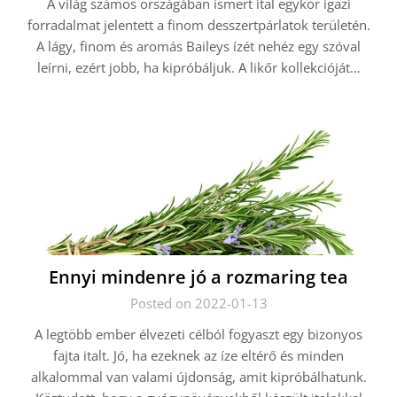
A világ számos országában ismert ital egykor igazi
forradalmat jelentett a finom desszertpárlatok területén.
A lágy, finom és aromás Baileys ízét nehéz egy szóval
leírni, ezért jobb, ha kipróbáljuk. A likőr kollekcióját…
Ennyi mindenre jó a rozmaring tea
Posted on 2022-01-13
A legtöbb ember élvezeti célból fogyaszt egy bizonyos
fajta italt. Jó, ha ezeknek az íze eltérő és minden
alkalommal van valami újdonság, amit kipróbálhatunk.