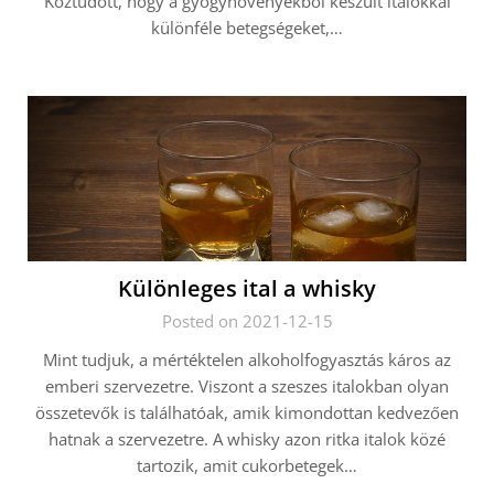
Köztudott, hogy a gyógynövényekből készült italokkal
különféle betegségeket,…
Különleges ital a whisky
Posted on 2021-12-15
Mint tudjuk, a mértéktelen alkoholfogyasztás káros az
emberi szervezetre. Viszont a szeszes italokban olyan
összetevők is találhatóak, amik kimondottan kedvezően
hatnak a szervezetre. A whisky azon ritka italok közé
tartozik, amit cukorbetegek…