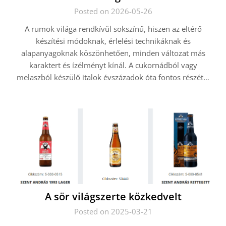
Posted on 2026-05-26
A rumok világa rendkívül sokszínű, hiszen az eltérő
készítési módoknak, érlelési technikáknak és
alapanyagoknak köszönhetően, minden változat más
karaktert és ízélményt kínál. A cukornádból vagy
melaszból készülő italok évszázadok óta fontos részét…
A sör világszerte közkedvelt
Posted on 2025-03-21