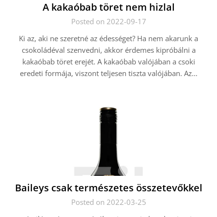
A kakaóbab töret nem hizlal
Posted on 2022-09-17
Ki az, aki ne szeretné az édességet? Ha nem akarunk a
csokoládéval szenvedni, akkor érdemes kipróbálni a
kakaóbab töret erejét. A kakaóbab valójában a csoki
eredeti formája, viszont teljesen tiszta valójában. Az…
Baileys csak természetes összetevőkkel
Posted on 2022-03-25