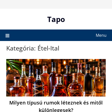
Skip
to
content
Tapo
Menu
Kategória:
Étel-Ital
Milyen típusú rumok léteznek és mitől
különlegesek?