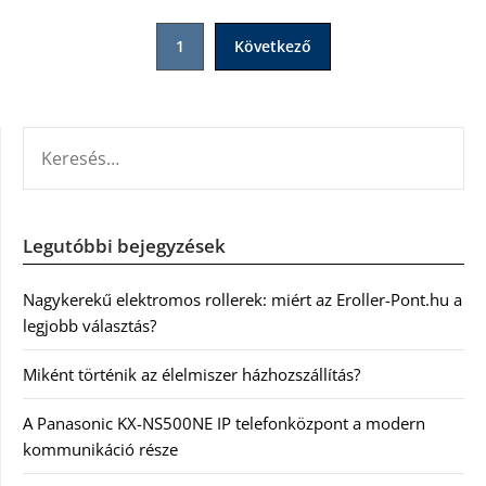
Bejegyzések
1
Következő
lapozása
KERESÉS:
Legutóbbi bejegyzések
Nagykerekű elektromos rollerek: miért az Eroller-Pont.hu a
legjobb választás?
Miként történik az élelmiszer házhozszállítás?
A Panasonic KX-NS500NE IP telefonközpont a modern
kommunikáció része