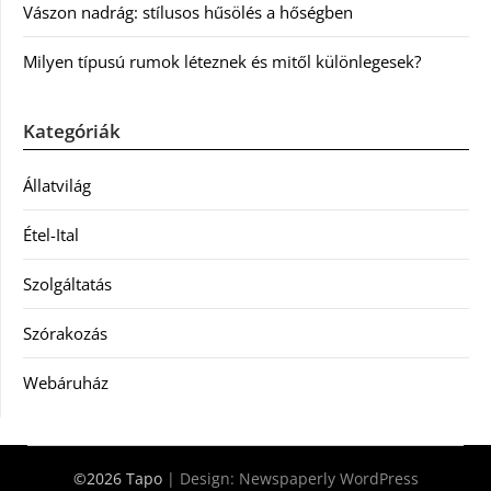
Vászon nadrág: stílusos hűsölés a hőségben
Milyen típusú rumok léteznek és mitől különlegesek?
Kategóriák
Állatvilág
Étel-Ital
Szolgáltatás
Szórakozás
Webáruház
©2026 Tapo
| Design:
Newspaperly WordPress