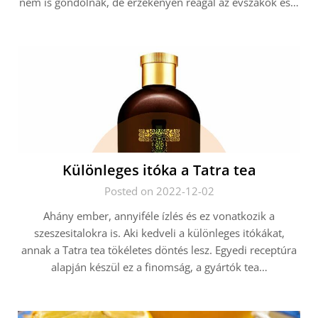
nem is gondolnák, de érzékenyen reagál az évszakok és…
Különleges itóka a Tatra tea
Posted on 2022-12-02
Ahány ember, annyiféle ízlés és ez vonatkozik a
szeszesitalokra is. Aki kedveli a különleges itókákat,
annak a Tatra tea tökéletes döntés lesz. Egyedi receptúra
alapján készül ez a finomság, a gyártók tea…