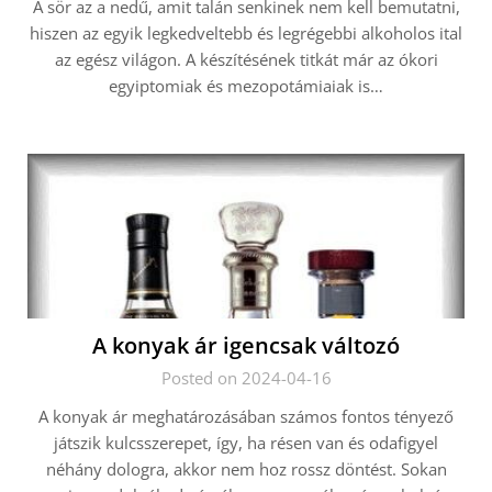
A sör az a nedű, amit talán senkinek nem kell bemutatni,
hiszen az egyik legkedveltebb és legrégebbi alkoholos ital
az egész világon. A készítésének titkát már az ókori
egyiptomiak és mezopotámiaiak is…
A konyak ár igencsak változó
Posted on 2024-04-16
A konyak ár meghatározásában számos fontos tényező
játszik kulcsszerepet, így, ha résen van és odafigyel
néhány dologra, akkor nem hoz rossz döntést. Sokan