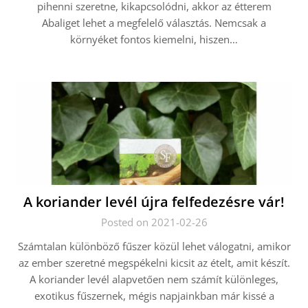
pihenni szeretne, kikapcsolódni, akkor az étterem
Abaliget lehet a megfelelő választás. Nemcsak a
környéket fontos kiemelni, hiszen…
A koriander levél újra felfedezésre vár!
Posted on 2021-02-26
Számtalan különböző fűszer közül lehet válogatni, amikor
az ember szeretné megspékelni kicsit az ételt, amit készít.
A koriander levél alapvetően nem számít különleges,
exotikus fűszernek, mégis napjainkban már kissé a