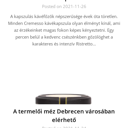
Posted on 2021-11-26
A kapszulás kávéfőzők népszerűsége évek óta töretlen.
Minden Cremesso kávékapszula olyan élményt kínál, ami
az érzékeinket magas fokon képes kényeztetni. Egy
percen belül a kedvenc csészénkben gőzölöghet a
karakteres és intenzív Ristretto…
A termelői méz Debrecen városában
elérhető