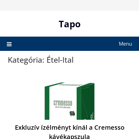
Skip
to
content
Tapo
Menu
Kategória:
Étel-Ital
Exkluzív ízélményt kínál a Cremesso
kávékapszula