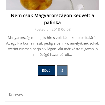
Nem csak Magyarországon kedvelt a
pálinka
Posted on 2018-06-08
Magyarország mindig is híres volt két alkoholos italáról.
Az egyik a bor, a másik pedig a pálinka, amelyiknek sokak
szerint nincsen párja a világon. Aki már kóstolt igazán jó
minőségű hazai párolt…
Bejegyzések
Előző
2
lapozása
KERESÉS: