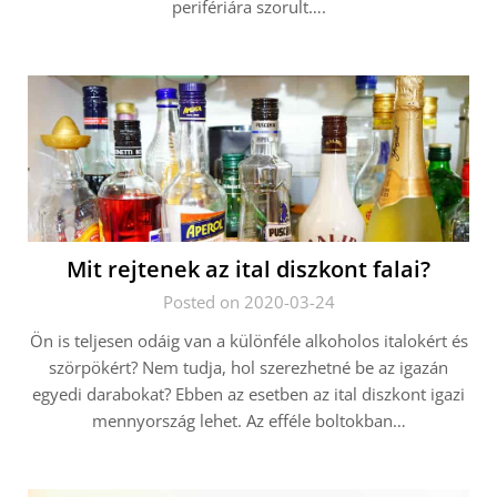
perifériára szorult….
Mit rejtenek az ital diszkont falai?
Posted on 2020-03-24
Ön is teljesen odáig van a különféle alkoholos italokért és
szörpökért? Nem tudja, hol szerezhetné be az igazán
egyedi darabokat? Ebben az esetben az ital diszkont igazi
mennyország lehet. Az efféle boltokban…