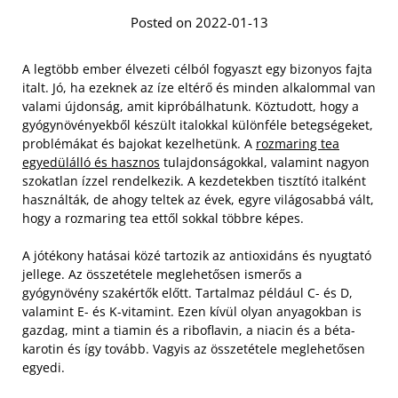
Posted on 2022-01-13
A legtöbb ember élvezeti célból fogyaszt egy bizonyos fajta
italt. Jó, ha ezeknek az íze eltérő és minden alkalommal van
valami újdonság, amit kipróbálhatunk. Köztudott, hogy a
gyógynövényekből készült italokkal különféle betegségeket,
problémákat és bajokat kezelhetünk. A
rozmaring tea
egyedülálló és hasznos
tulajdonságokkal, valamint nagyon
szokatlan ízzel rendelkezik. A kezdetekben tisztító italként
használták, de ahogy teltek az évek, egyre világosabbá vált,
hogy a rozmaring tea ettől sokkal többre képes.
A jótékony hatásai közé tartozik az antioxidáns és nyugtató
jellege. Az összetétele meglehetősen ismerős a
gyógynövény szakértők előtt. Tartalmaz például C- és D,
valamint E- és K-vitamint. Ezen kívül olyan anyagokban is
gazdag, mint a tiamin és a riboflavin, a niacin és a béta-
karotin és így tovább. Vagyis az összetétele meglehetősen
egyedi.