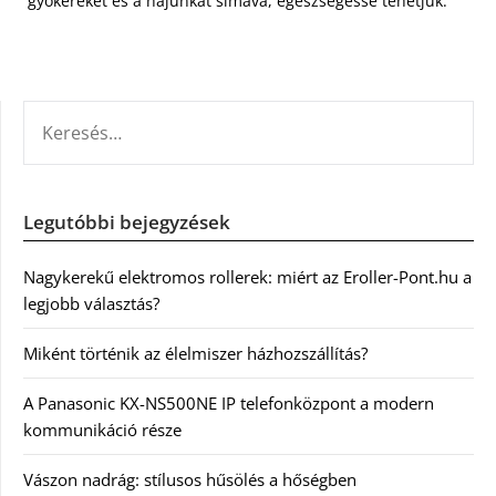
gyökereket és a hajunkat simává, egészségessé tehetjük.
KERESÉS:
Legutóbbi bejegyzések
Nagykerekű elektromos rollerek: miért az Eroller-Pont.hu a
legjobb választás?
Miként történik az élelmiszer házhozszállítás?
A Panasonic KX-NS500NE IP telefonközpont a modern
kommunikáció része
Vászon nadrág: stílusos hűsölés a hőségben