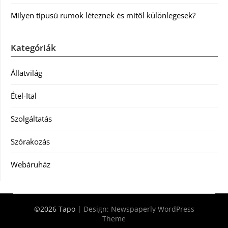
Milyen típusú rumok léteznek és mitől különlegesek?
Kategóriák
Állatvilág
Étel-Ital
Szolgáltatás
Szórakozás
Webáruház
©2026 Tapo
| Design:
Newspaperly WordPress
Theme