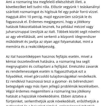
Ami a rozmaring tea megfelelő elkészítését illeti, a
következőket kell tudni róla. Először vegyünk 1 teáskanálnyi
szárított rozmaringot és hígítsuk fel egy pohár forró vízzel.
Hagyjuk állni 10 percig, majd egyszerűen szűrjük le és
fogyasszuk el. Érdemes megjegyezni, hogy a jótékony
hatások fokozottabbak lesznek, ha például mézzel vagy
juharsziruppal ízesítjük az italt. Többek között segít növelni
az agy vérellátását, ami serkenti a központi idegrendszer
működését és javítja az olyan agyi folyamatokat, mint a
memória és a reakcióképesség.
Az ital hasonlóképpen hasznos fejfájás esetén, mivel a
kémiai összetevőinek hatására, a rozmaring tea segít
megnyugtatni és csillapítani a fejfájást. Emésztési zavarok
és rendellenességek esetén is fogyaszthatjuk ezt a
folyadékot, mivel görcsoldó tulajdonságokkal rendelkezik.
Ez rendkívül hasznossá teszi a gyomor- és bélrendszeri
betegségek vagy más ilyen jellegű problémák kezelésében.
Végül érdemes megemlíteni a rozmaring tea jótékony
hatását a hajszálak növekedésére. Ebben áztatva a
fürtjeinket, serkenthetjük azok növekedését, erősíthetjük a