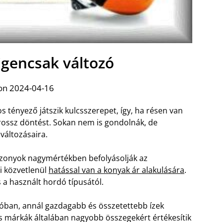
igencsak változó
on 2024-04-16
tényező játszik kulcsszerepet, így, ha résen van
rossz döntést. Sokan nem is gondolnák, de
változásaira.
iszonyok nagymértékben befolyásolják az
i közvetlenül
hatással van a konyak ár alakulására
.
s a használt hordó típusától.
dóban, annál gazdagabb és összetettebb ízek
s márkák általában nagyobb összegekért értékesítik