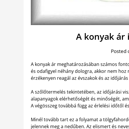
A konyak ár 
Posted 
A konyak ár meghatározásában számos fontos 
és odafigyel néhány dologra, akkor nem hoz 
érzékenyen reagál az évszakok és az időjárás 
A szőlőtermelés tekintetében, az időjárási v
alapanyagok elérhetőségét és minőségét, am
A végösszeg továbbá függ az érlelési időtől é
Minél tovább tart ez a folyamat a tölgyfahor
jelennek meg a nedűben. Az elismert és neve