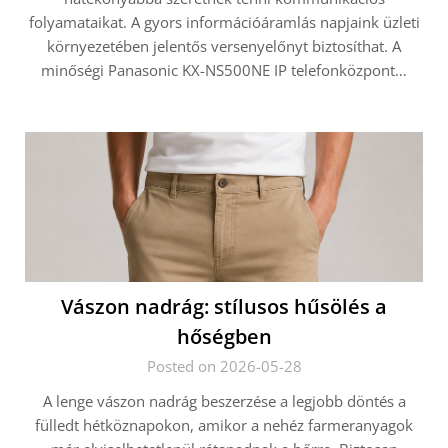
folyamataikat. A gyors információáramlás napjaink üzleti
környezetében jelentős versenyelőnyt biztosíthat. A
minőségi Panasonic KX-NS500NE IP telefonközpont…
Vászon nadrág: stílusos hűsölés a
hőségben
Posted on 2026-05-28
A lenge vászon nadrág beszerzése a legjobb döntés a
fülledt hétköznapokon, amikor a nehéz farmeranyagok