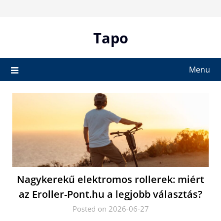
Skip
to
content
Tapo
Menu
Nagykerekű elektromos rollerek: miért
az Eroller-Pont.hu a legjobb választás?
Posted on 2026-06-27