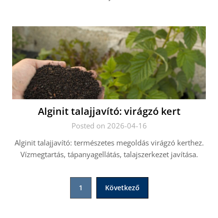
Alginit talajjavító: virágzó kert
Posted on 2026-04-16
Alginit talajjavító: természetes megoldás virágzó kerthez.
Vízmegtartás, tápanyagellátás, talajszerkezet javítása.
Bejegyzések
1
Következő
lapozása