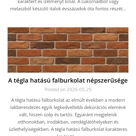
karaktert és ízélményt kínál. A cukornádból vagy
melaszból készülő italok évszázadok óta fontos részét…
A tégla hatású falburkolat népszerűsége
Posted on 2026-05-25
A tégla hatású falburkolat az elmúlt években a modern
lakberendezés egyik legkedveltebb dekorációs elemévé
vált, hiszen szép és tartós. Egyaránt megjelenik
otthonokban, irodákban, vendéglátóhelyeken és
üzlethelyiségekben. A tégla hatású falburkolat karakteres