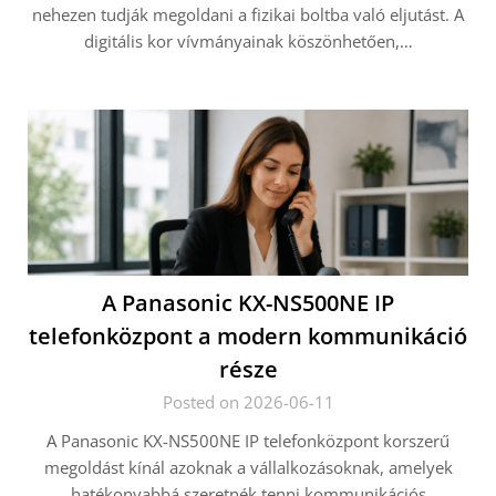
nehezen tudják megoldani a fizikai boltba való eljutást. A
digitális kor vívmányainak köszönhetően,…
A Panasonic KX-NS500NE IP
telefonközpont a modern kommunikáció
része
Posted on 2026-06-11
A Panasonic KX-NS500NE IP telefonközpont korszerű
megoldást kínál azoknak a vállalkozásoknak, amelyek
hatékonyabbá szeretnék tenni kommunikációs