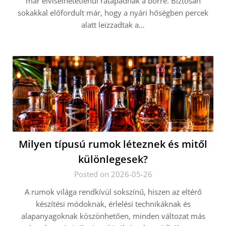
már elviselhetetlenül rátapadnak a bőrre. Biztosan
sokakkal előfordult már, hogy a nyári hőségben percek
alatt leizzadtak a…
Milyen típusú rumok léteznek és mitől
különlegesek?
Posted on 2026-05-26
A rumok világa rendkívül sokszínű, hiszen az eltérő
készítési módoknak, érlelési technikáknak és
alapanyagoknak köszönhetően, minden változat más