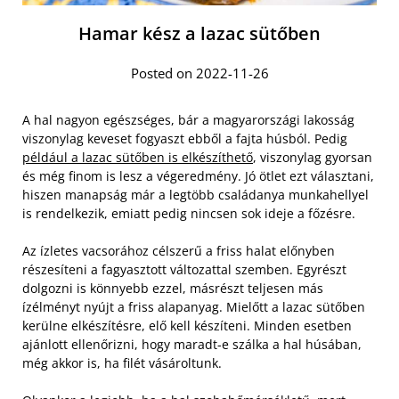
Hamar kész a lazac sütőben
Posted on 2022-11-26
A hal nagyon egészséges, bár a magyarországi lakosság
viszonylag keveset fogyaszt ebből a fajta húsból. Pedig
például a lazac sütőben is elkészíthető
, viszonylag gyorsan
és még finom is lesz a végeredmény. Jó ötlet ezt választani,
hiszen manapság már a legtöbb családanya munkahellyel
is rendelkezik, emiatt pedig nincsen sok ideje a főzésre.
Az ízletes vacsorához célszerű a friss halat előnyben
részesíteni a fagyasztott változattal szemben. Egyrészt
dolgozni is könnyebb ezzel, másrészt teljesen más
ízélményt nyújt a friss alapanyag. Mielőtt a lazac sütőben
kerülne elkészítésre, elő kell készíteni. Minden esetben
ajánlott ellenőrizni, hogy maradt-e szálka a hal húsában,
még akkor is, ha filét vásároltunk.