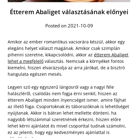
Étterem Abaliget választásának előnyei
Posted on 2021-10-09
Amikor az ember romantikus vacsorára készül, akkor egy
elegáns helyet választ magának. Amikor csak szimplán
pihenni szeretne, kikapcsolódni, akkor az
étterem Abaliget
lehet a megfelelő
választás. Nemcsak a környéket fontos
kiemelni, hiszen elvarázsolja az arra járókat, de a bisztró
hangulata egészen mesés.
Legyen szó egy egyszerű lángosról vagy a nagyi féle
halászléről, csalódás nem fogja érni senkit, hiszen az
étterem Abaliget minden ínyencséget ismer, amire fájhat
az illető foga. Csoportoknak és táborozóknak is lehetőséget
nyújtanak. Akkor is bátran lehet mellette dönteni, ha
nagyobb létszámmal szeretnének érkezni, hiszen előre
lehet kérni ajánlatot és mivel csoporttal tudnak számolni,
ez az jelenti, hogy egy kedvezményes ajánlattal is