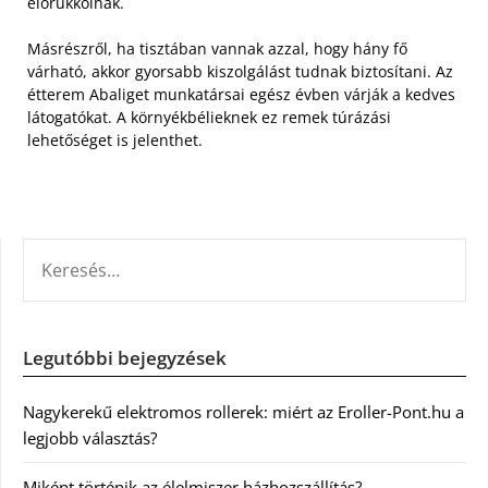
előrukkolnak.
Másrészről, ha tisztában vannak azzal, hogy hány fő
várható, akkor gyorsabb kiszolgálást tudnak biztosítani. Az
étterem Abaliget munkatársai egész évben várják a kedves
látogatókat. A környékbélieknek ez remek túrázási
lehetőséget is jelenthet.
KERESÉS:
Legutóbbi bejegyzések
Nagykerekű elektromos rollerek: miért az Eroller-Pont.hu a
legjobb választás?
Miként történik az élelmiszer házhozszállítás?