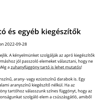
ó és egyéb kiegészítők
on 2022-09-28
jlik. A kényelmünket szolgálják az apró kiegészítők
ymáshoz jól passzoló elemeket választani, hogy ne
 Még a
zuhanyfüggöny tartó is lehet mutatós
!
színű, arany- vagy ezüstszínű darabok is. Egy
alami aranyszínű kiegészítő nélkül.
Ha az
öny tartóhoz válasszunk színes függönyt, hogy az
tonságunkat szolgáló elem a csúszásgátló, amiből