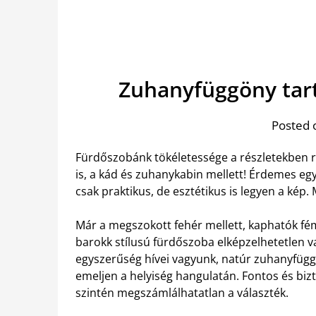
Zuhanyfüggöny tart
Posted 
Fürdőszobánk tökéletessége a részletekben re
is, a kád és zuhanykabin mellett! Érdemes eg
csak praktikus, de esztétikus is legyen a kép.
Már a megszokott fehér mellett, kaphatók fém
barokk stílusú fürdőszoba elképzelhetetlen v
egyszerűség hívei vagyunk, natúr zuhanyfügg
emeljen a helyiség hangulatán. Fontos és biz
szintén megszámlálhatatlan a választék.