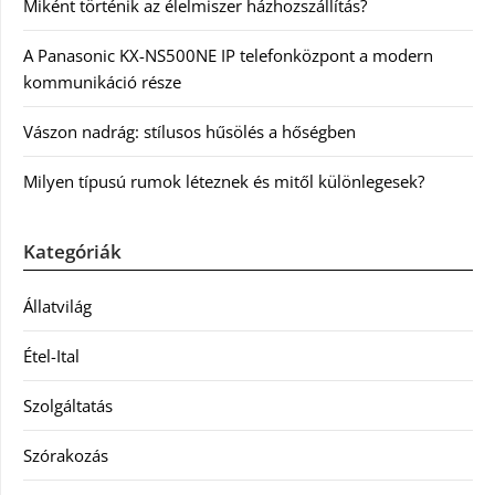
Miként történik az élelmiszer házhozszállítás?
A Panasonic KX-NS500NE IP telefonközpont a modern
kommunikáció része
Vászon nadrág: stílusos hűsölés a hőségben
Milyen típusú rumok léteznek és mitől különlegesek?
Kategóriák
Állatvilág
Étel-Ital
Szolgáltatás
Szórakozás