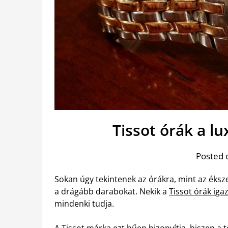
Tissot órák a l
Posted 
Sokan úgy tekintenek az órákra, mint az éks
a drágább darabokat. Nekik a
Tissot órák igaz
mindenki tudja.
A Tissot márka ezt hűen bizonyítja, hiszen a