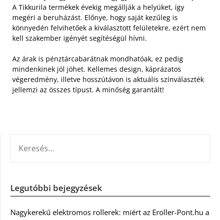
A Tikkurila termékek évekig megállják a helyüket, így
megéri a beruházást. Előnye, hogy saját kezűleg is
könnyedén felvihetőek a kiválasztott felületekre, ezért nem
kell szakember igényét segítéségül hívni.
Az árak is pénztárcabarátnak mondhatóak, ez pedig
mindenkinek jól jöhet. Kellemes design, káprázatos
végeredmény, illetve hosszútávon is aktuális színválaszték
jellemzi az összes típust. A minőség garantált!
KERESÉS:
Legutóbbi bejegyzések
Nagykerekű elektromos rollerek: miért az Eroller-Pont.hu a