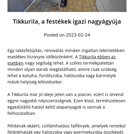
Tikkurila, a festékek igazi nagyágyúja
Posted on 2023-02-24
Egy lakásfelújítás, renoválás minden ingatlan tekintetében
esedékes bizonyos időközönként. A
Tikkurila ebben az
esetben
nagy segítség lehet. A széles termékpalettán
minden olyan darab megtalálható, amire csak szükség
lehet a konyha, fürdőszoba, hálószoba vagy bármelyik
másik helyiség kifestésekor.
A Tikkurila már jó ideje jelen van a piacon, ezért is örvend
egyre nagyobb népszerűségnek. Ezen kívül, természetesen
egyedülálló hatást keltő alapanyagok is vannak a
felhozatalban.
Példának okáért, csillámhatású falfények, amelyek remekül
feldobhatják egy hálószoba vagy gyermekszoba összképét.