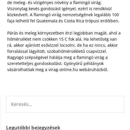
de meleg- és vízigényes növény a flamingó virág.
Viszonylag kevés gondozást igényel, ezért is rendkívül
közkedvelt. A flamingó virág nemzetségének legalább 100
faja lelhető fel Guatemala és Costa Rica trópusi erdőiben.
Párás és meleg környezetben érzi legjobban magát, ahol a
hőmérséklet nem csökken 15 C fok alá. Ha lehetőség van
rá, akkor ajánlott esővízzel locsolni, de ha ez nincs, akkor
forralással lágyított, szobahőmérsékletű csapvízzel.
Ragyogó szépségével hálálja meg a flamingó virág a
szeretetteljes gondoskodást. Gyönyörű példányok
vásárolhatóak meg a virag-online.hu webáruházból.
KERESÉS:
Legutóbbi bejegyzések