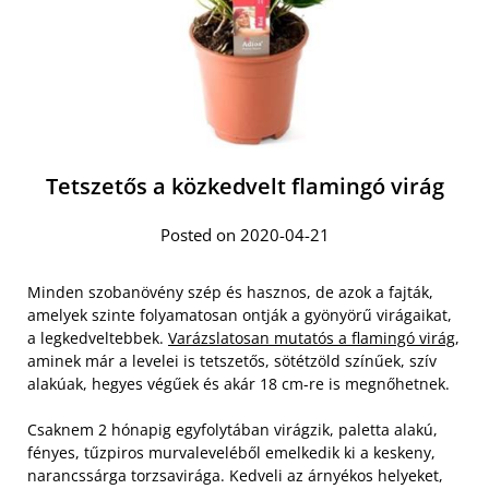
Tetszetős a közkedvelt flamingó virág
Posted on 2020-04-21
Minden szobanövény szép és hasznos, de azok a fajták,
amelyek szinte folyamatosan ontják a gyönyörű virágaikat,
a legkedveltebbek.
Varázslatosan mutatós a flamingó virág
,
aminek már a levelei is tetszetős, sötétzöld színűek, szív
alakúak, hegyes végűek és akár 18 cm-re is megnőhetnek.
Csaknem 2 hónapig egyfolytában virágzik, paletta alakú,
fényes, tűzpiros murvaleveléből emelkedik ki a keskeny,
narancssárga torzsavirága. Kedveli az árnyékos helyeket,