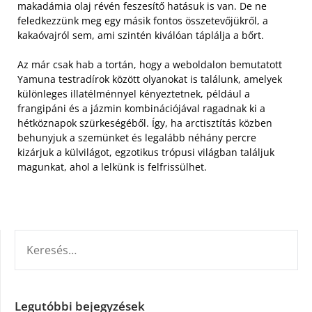
makadámia olaj révén feszesítő hatásuk is van.
De ne
feledkezzünk meg egy másik fontos összetevőjükről, a
kakaóvajról sem, ami szintén kiválóan táplálja a bőrt.
Az már csak hab a tortán, hogy a weboldalon bemutatott
Yamuna testradírok között olyanokat is találunk, amelyek
különleges illatélménnyel kényeztetnek, például a
frangipáni és a jázmin kombinációjával ragadnak ki a
hétköznapok szürkeségéből. Így, ha arctisztítás közben
behunyjuk a szemünket és legalább néhány percre
kizárjuk a külvilágot, egzotikus trópusi világban találjuk
magunkat, ahol a lelkünk is felfrissülhet.
KERESÉS:
Legutóbbi bejegyzések