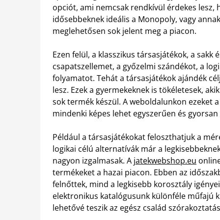
opciót, ami nemcsak rendkívül érdekes lesz,
idősebbeknek ideális a Monopoly, vagy annak
meglehetősen sok jelent meg a piacon.
Ezen felül, a klasszikus társasjátékok, a sakk
csapatszellemet, a győzelmi szándékot, a log
folyamatot. Tehát a társasjátékok ajándék cé
lesz. Ezek a gyermekeknek is tökéletesek, aki
sok termék készül. A weboldalunkon ezeket a
mindenki képes lehet egyszerűen és gyorsan 
Például a társasjátékokat feloszthatjuk a mér
logikai célú alternatívák már a legkisebbekne
nagyon izgalmasak. A
jatekwebshop.eu
online
termékeket a hazai piacon. Ebben az időszak
felnőttek, mind a legkisebb korosztály igényeit
elektronikus katalógusunk különféle műfajú k
lehetővé teszik az egész család szórakoztatás