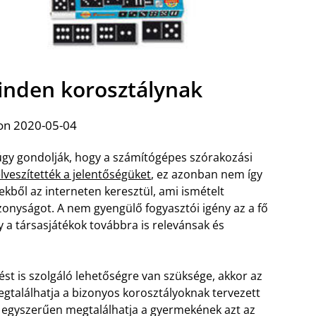
inden korosztálynak
on 2020-05-04
úgy gondolják, hogy a számítógépes szórakozási
lveszítették a jelentőségüket
, ez azonban nem így
kből az interneten keresztül, ami ismételt
zonyságot. A nem gyengülő fogyasztói igény az a fő
 a társasjátékok továbbra is relevánsak és
t is szolgáló lehetőségre van szüksége, akkor az
egtalálhatja a bizonyos korosztályoknak tervezett
 és egyszerűen megtalálhatja a gyermekének azt az