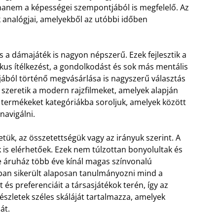
 hanem a képességei szempontjából is megfelelő. Az
 analógjai, amelyekből az utóbbi időben
 és a dámajáték is nagyon népszerű. Ezek fejlesztik a
ikus ítélkezést, a gondolkodást és sok más mentális
ljából történő megvásárlása is nagyszerű választás
k szeretik a modern rajzfilmeket, amelyek alapján
 termékeket kategóriákba soroljuk, amelyek között
navigálni.
etük, az összetettségük vagy az irányuk szerint. A
k is elérhetőek. Ezek nem túlzottan bonyolultak és
 áruház több éve kínál magas színvonalú
ban sikerült alaposan tanulmányozni mind a
 és preferenciáit a társasjátékok terén, így az
észletek széles skáláját tartalmazza, amelyek
át.