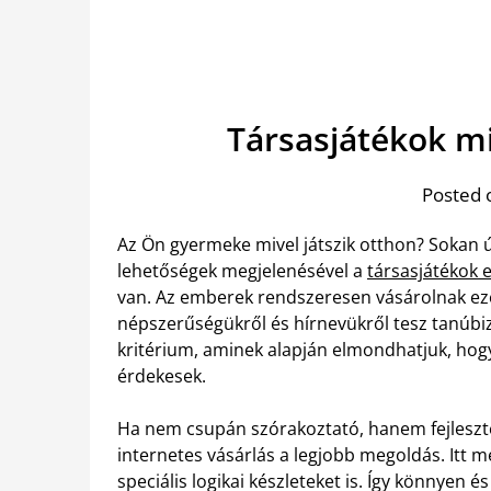
Társasjátékok m
Posted 
Az Ön gyermeke mivel játszik otthon? Sokan 
lehetőségek megjelenésével a
társasjátékok e
van. Az emberek rendszeresen vásárolnak eze
népszerűségükről és hírnevükről tesz tanúbi
kritérium, aminek alapján elmondhatjuk, hogy
érdekesek.
Ha nem csupán szórakoztató, hanem fejlesztés
internetes vásárlás a legjobb megoldás. Itt m
speciális logikai készleteket is. Így könnyen