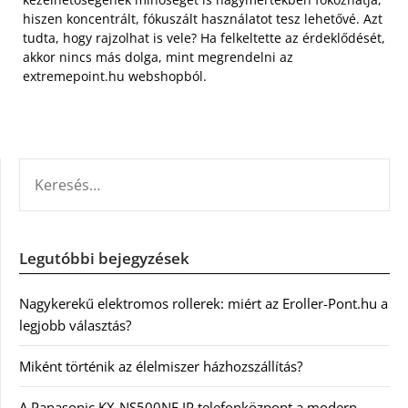
hiszen koncentrált, fókuszált használatot tesz lehetővé. Azt
tudta, hogy rajzolhat is vele? Ha felkeltette az érdeklődését,
akkor nincs más dolga, mint megrendelni az
extremepoint.hu webshopból.
KERESÉS:
Legutóbbi bejegyzések
Nagykerekű elektromos rollerek: miért az Eroller-Pont.hu a
legjobb választás?
Miként történik az élelmiszer házhozszállítás?
A Panasonic KX-NS500NE IP telefonközpont a modern