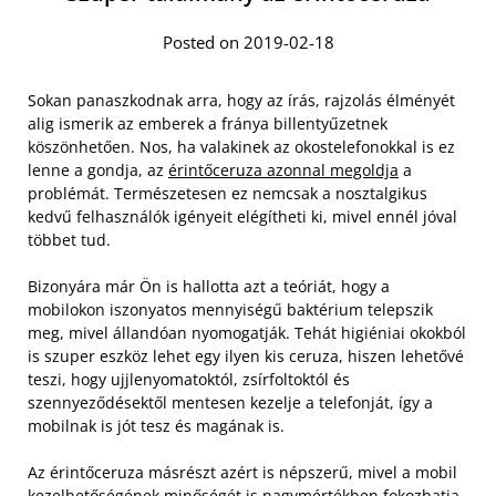
Posted on 2019-02-18
Sokan panaszkodnak arra, hogy az írás, rajzolás élményét
alig ismerik az emberek a fránya billentyűzetnek
köszönhetően. Nos, ha valakinek az okostelefonokkal is ez
lenne a gondja, az
érintőceruza azonnal megoldja
a
problémát. Természetesen ez nemcsak a nosztalgikus
kedvű felhasználók igényeit elégítheti ki, mivel ennél jóval
többet tud.
Bizonyára már Ön is hallotta azt a teóriát, hogy a
mobilokon iszonyatos mennyiségű baktérium telepszik
meg, mivel állandóan nyomogatják. Tehát higiéniai okokból
is szuper eszköz lehet egy ilyen kis ceruza, hiszen lehetővé
teszi, hogy ujjlenyomatoktól, zsírfoltoktól és
szennyeződésektől mentesen kezelje a telefonját, így a
mobilnak is jót tesz és magának is.
Az érintőceruza másrészt azért is népszerű, mivel a mobil
kezelhetőségének minőségét is nagymértékben fokozhatja,