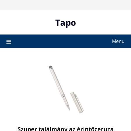
Skip
to
content
Tapo
Menu
Szuper találmány az érintőceruza