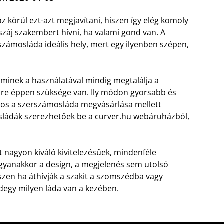
z körül ezt-azt megjavítani, hiszen így elég komoly
áj szakembert hívni, ha valami gond van. A
számosláda ideális hely
, mert egy ilyenben szépen,
minek a használatával mindig megtalálja a
amire éppen szüksége van. Ily módon gyorsabb és
sos a szerszámosláda megvásárlása mellett
osládák szerezhetőek be a curver.hu webáruházból,
 nagyon kiváló kivitelezésűek, mindenféle
Ugyanakkor a design, a megjelenés sem utolsó
zen ha áthívják a szakit a szomszédba vagy
degy milyen láda van a kezében.