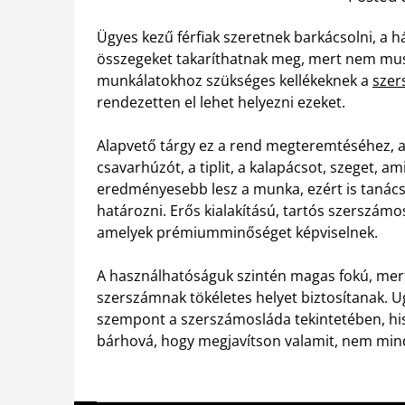
Ügyes kezű férfiak szeretnek barkácsolni, a há
összegeket takaríthatnak meg, mert nem musz
munkálatokhoz szükséges kellékeknek a
szer
rendezetten el lehet helyezni ezeket.
Alapvető tárgy ez a rend megteremtéséhez, a
csavarhúzót, a tiplit, a kalapácsot, szeget, 
eredményesebb lesz a munka, ezért is tanác
határozni. Erős kialakítású, tartós szerszám
amelyek prémiumminőséget képviselnek.
A használhatóságuk szintén magas fokú, mert
szerszámnak tökéletes helyet biztosítanak. 
szempont a szerszámosláda tekintetében, his
bárhová, hogy megjavítson valamit, nem min