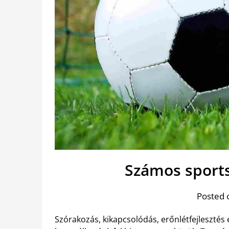
Számos sports
Posted 
Szórakozás, kikapcsolódás, erőnlétfejleszté