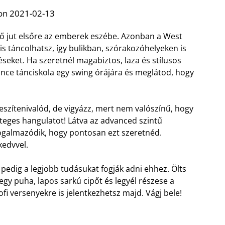
on 2021-02-13
ző jut elsőre az emberek eszébe. Azonban a West
 is táncolhatsz, így bulikban, szórakozóhelyeken is
éseket. Ha szeretnél magabiztos, laza és stílusos
ance tánciskola egy swing órájára és meglátod, hogy
veszítenivalód, de vigyázz, mert nem valószínű, hogy
eteges hangulatot! Látva az advanced szintű
ogalmazódik, hogy pontosan ezt szeretnéd.
kedvvel.
edig a legjobb tudásukat fogják adni ehhez. Ölts
egy puha, lapos sarkú cipőt és legyél részese a
fi versenyekre is jelentkezhetsz majd. Vágj bele!