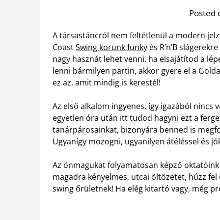
Posted 
A társastáncról nem feltétlenül a modern jel
Coast
Swing korunk funky
és R’n’B slágerekre
nagy hasznát lehet venni, ha elsajátítod a lép
lenni bármilyen partin, akkor gyere el a Gold
ez az, amit mindig is kerestél!
Az első alkalom ingyenes, így igazából nincs 
egyetlen óra után itt tudod hagyni ezt a ferg
tanárpárosainkat, bizonyára benned is megf
Ugyanígy mozogni, ugyanilyen átéléssel és jó
Az önmagukat folyamatosan képző oktatóink p
magadra kényelmes, utcai öltözetet, húzz fel 
swing őrületnek! Ha elég kitartó vagy, még pro