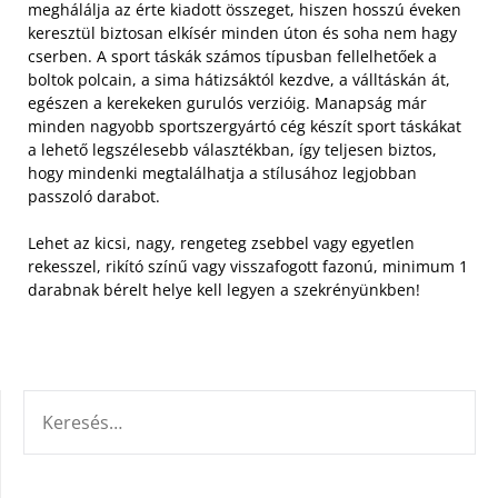
meghálálja az érte kiadott összeget, hiszen hosszú éveken
keresztül biztosan elkísér minden úton és soha nem hagy
cserben.
A sport táskák számos típusban fellelhetőek a
boltok polcain, a sima hátizsáktól kezdve, a válltáskán át,
egészen a kerekeken gurulós verzióig. Manapság már
minden nagyobb sportszergyártó cég készít sport táskákat
a lehető legszélesebb választékban, így teljesen biztos,
hogy mindenki megtalálhatja a stílusához legjobban
passzoló darabot.
Lehet az kicsi, nagy, rengeteg zsebbel vagy egyetlen
rekesszel, rikító színű vagy visszafogott fazonú, minimum 1
darabnak bérelt helye kell legyen a szekrényünkben!
KERESÉS: