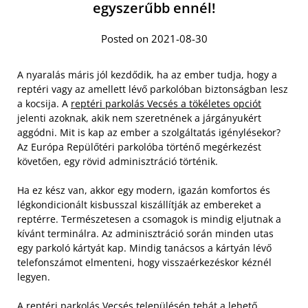
egyszerűbb ennél!
Posted on 2021-08-30
A nyaralás máris jól kezdődik, ha az ember tudja, hogy a
reptéri vagy az amellett lévő parkolóban biztonságban lesz
a kocsija. A
reptéri parkolás Vecsés a tökéletes opciót
jelenti azoknak, akik nem szeretnének a járgányukért
aggódni. Mit is kap az ember a szolgáltatás igénylésekor?
Az Európa Repülőtéri parkolóba történő megérkezést
követően, egy rövid adminisztráció történik.
Ha ez kész van, akkor egy modern, igazán komfortos és
légkondicionált kisbusszal kiszállítják az embereket a
reptérre. Természetesen a csomagok is mindig eljutnak a
kívánt terminálra. Az adminisztráció során minden utas
egy parkoló kártyát kap. Mindig tanácsos a kártyán lévő
telefonszámot elmenteni, hogy visszaérkezéskor kéznél
legyen.
A reptéri parkolás Vecsés településén tehát a lehető