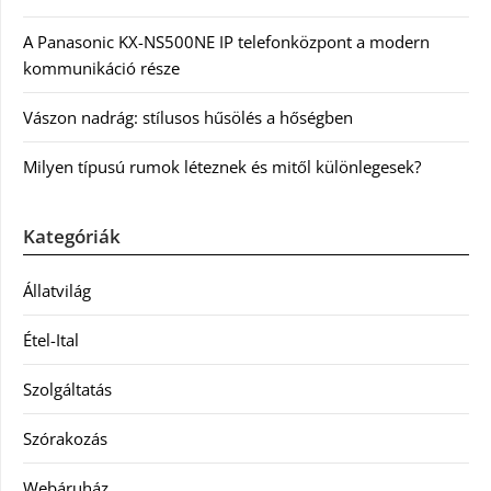
A Panasonic KX-NS500NE IP telefonközpont a modern
kommunikáció része
Vászon nadrág: stílusos hűsölés a hőségben
Milyen típusú rumok léteznek és mitől különlegesek?
Kategóriák
Állatvilág
Étel-Ital
Szolgáltatás
Szórakozás
Webáruház