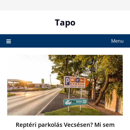
Skip
to
content
Tapo
Menu
Reptéri parkolás Vecsésen? Mi sem