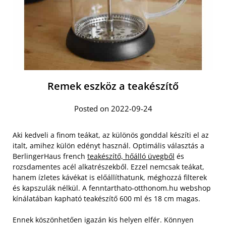
Remek eszköz a teakészítő
Posted on 2022-09-24
Aki kedveli a finom teákat, az különös gonddal készíti el az
italt, amihez külön edényt használ. Optimális választás a
BerlingerHaus french
teakészítő, hőálló üvegből
és
rozsdamentes acél alkatrészekből. Ezzel nemcsak teákat,
hanem ízletes kávékat is előállíthatunk, méghozzá filterek
és kapszulák nélkül. A fenntarthato-otthonom.hu webshop
kínálatában kapható teakészítő 600 ml és 18 cm magas.
Ennek köszönhetően igazán kis helyen elfér. Könnyen