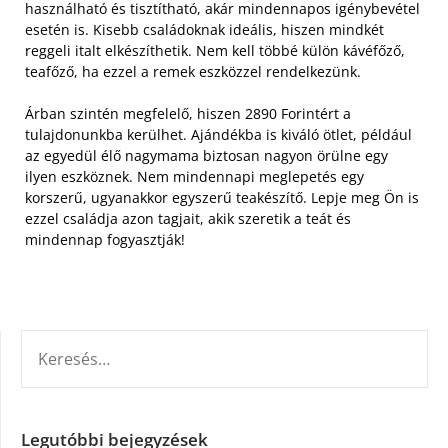
használható és tisztítható, akár mindennapos igénybevétel
esetén is. Kisebb családoknak ideális, hiszen mindkét
reggeli italt elkészíthetik. Nem kell többé külön kávéfőző,
teafőző, ha ezzel a remek eszközzel rendelkezünk.
Árban szintén megfelelő, hiszen 2890 Forintért a
tulajdonunkba kerülhet. Ajándékba is kiváló ötlet, például
az egyedül élő nagymama biztosan nagyon örülne egy
ilyen eszköznek. Nem mindennapi meglepetés egy
korszerű, ugyanakkor egyszerű teakészítő. Lepje meg Ön is
ezzel családja azon tagjait, akik szeretik a teát és
mindennap fogyasztják!
KERESÉS:
Legutóbbi bejegyzések