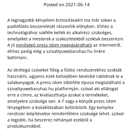
Posted on 2021-06-14
A legnagyobb kényelem biztosításáért ma már sokan a
padlófűtés beszerelését részesítik előnyben. Ehhez a
technológiához sokféle kellék és alkatrész szükséges,
amelyeket a mesterek a szaküzletekből szoktak beszerezni.
A jó
minőségű press idom megvásárolható
az internetről,
ehhez pedig elég a szivattyuwebaruhaz.hu linkre
kattintani.
Az ötrétegű csöveket főleg a fűtési rendszerekhez szokták
használni, ugyanis ezek belsejében kevésbé rakódnak le a
salakanyagok. A press idom többféle típusa megtalálható a
szivattyuwebaruhaz.hu platformján, szóval aki ellátogat
erre a címre, az kiválaszthatja azokat a termékeket,
amelyekre szüksége van.
A T vagy a könyök press idom
lényegében a kialakításában különbözik. Egy komplex
rendszer kiépítésekor mindenfélére szüksége lehet, szóval
a legjobb, ha beszerez néhányat ezekből a
produktumokból.