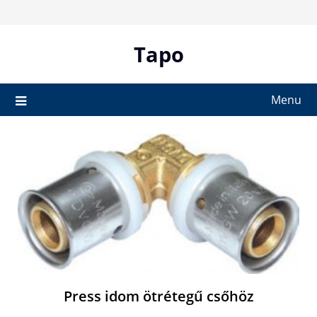
Skip
to
content
Tapo
Menu
Press idom ötrétegű csőhöz