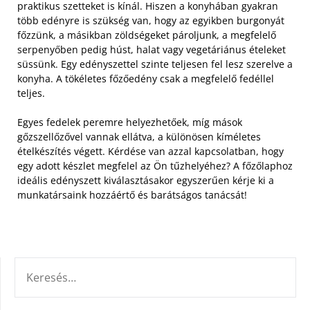
praktikus szetteket is kínál. Hiszen a konyhában gyakran
több edényre is szükség van, hogy az egyikben burgonyát
főzzünk, a másikban zöldségeket pároljunk, a megfelelő
serpenyőben pedig húst, halat vagy vegetáriánus ételeket
süssünk.
Egy edényszettel szinte teljesen fel lesz szerelve a
konyha. A tökéletes főzőedény csak a megfelelő fedéllel
teljes.
Egyes fedelek peremre helyezhetőek, míg mások
gőzszellőzővel vannak ellátva, a különösen kíméletes
ételkészítés végett. Kérdése van azzal kapcsolatban, hogy
egy adott készlet megfelel az Ön tűzhelyéhez? A főzőlaphoz
ideális edényszett kiválasztásakor egyszerűen kérje ki a
munkatársaink hozzáértő és barátságos tanácsát!
KERESÉS: