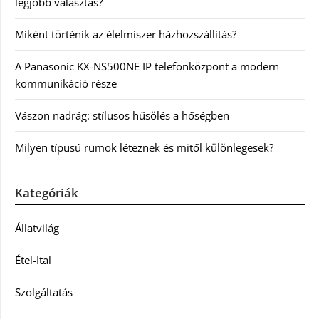
legjobb választás?
Miként történik az élelmiszer házhozszállítás?
A Panasonic KX-NS500NE IP telefonközpont a modern
kommunikáció része
Vászon nadrág: stílusos hűsölés a hőségben
Milyen típusú rumok léteznek és mitől különlegesek?
Kategóriák
Állatvilág
Étel-Ital
Szolgáltatás