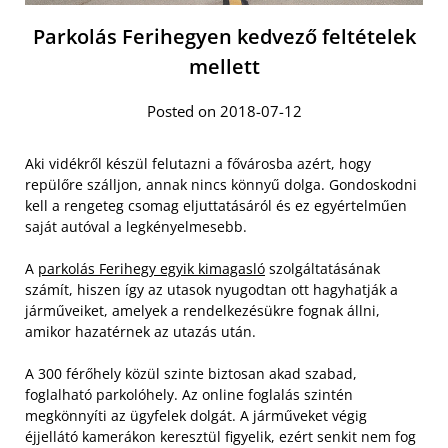
Parkolás Ferihegyen kedvező feltételek
mellett
Posted on 2018-07-12
Aki vidékről készül felutazni a fővárosba azért, hogy
repülőre szálljon, annak nincs könnyű dolga. Gondoskodni
kell a rengeteg csomag eljuttatásáról és ez egyértelműen
saját autóval a legkényelmesebb.
A
parkolás Ferihegy egyik kimagasló
szolgáltatásának
számít, hiszen így az utasok nyugodtan ott hagyhatják a
járműveiket, amelyek a rendelkezésükre fognak állni,
amikor hazatérnek az utazás után.
A 300 férőhely közül szinte biztosan akad szabad,
foglalható parkolóhely. Az online foglalás szintén
megkönnyíti az ügyfelek dolgát. A járműveket végig
éjjellátó kamerákon keresztül figyelik, ezért senkit nem fog