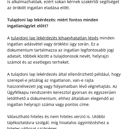
is alkalmazhatóak, ezért sokan kérnek szakértői segítséget
az örökölt ingatlan eladása előtt.
Tulajdoni lap lekérdezés: miért fontos minden
ingatlanügylet előtt?
A
tulajdoni lap lekérdezés kihagyhatatlan lépés
minden
ingatlan adásvétel vagy öröklési ügy során. Ez a
dokumentum tartalmazza az ingatlan legfontosabb jogi
adatait, többek között a tulajdonosok nevét, helyrajzi
számot és az esetleges terheket.
A tulajdoni lap lekérdezés által ellenőrizhető például, hogy
szerepel-e jelzálog az ingatlanon, van-e rajta
haszonélvezeti jog vagy folyamatban lévő végrehajtás. Az
Ügyfélkapu rendszerén keresztül gyorsan és egyszerűen
letölthető a dokumentum, ehhez általában elegendő az
ingatlan helyrajzi száma vagy pontos címe.
Választható hiteles és nem hiteles verzió is. Utóbbi
tájékoztatásra szolgál, míg hivatalos ügyintézéshez a
hiteles változat szükséges.