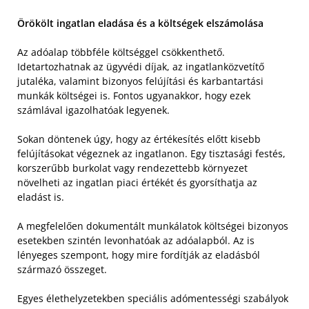
Örökölt ingatlan eladása és a költségek elszámolása
Az adóalap többféle költséggel csökkenthető.
Idetartozhatnak az ügyvédi díjak, az ingatlanközvetítő
jutaléka, valamint bizonyos felújítási és karbantartási
munkák költségei is. Fontos ugyanakkor, hogy ezek
számlával igazolhatóak legyenek.
Sokan döntenek úgy, hogy az értékesítés előtt kisebb
felújításokat végeznek az ingatlanon. Egy tisztasági festés,
korszerűbb burkolat vagy rendezettebb környezet
növelheti az ingatlan piaci értékét és gyorsíthatja az
eladást is.
A megfelelően dokumentált munkálatok költségei bizonyos
esetekben szintén levonhatóak az adóalapból. Az is
lényeges szempont, hogy mire fordítják az eladásból
származó összeget.
Egyes élethelyzetekben speciális adómentességi szabályok