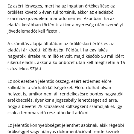
Ez azért lényeges, mert ha az ingatlan értékesítése az
öröklést követő 5 éven túl történik, akkor az eladásból
származó jövedelem már adómentes. Azonban, ha az
eladás korábban történik, akkor a nyereség után személyi
jövedelemadót kell fizetni.
A számítás alapja általában az örökléskori érték és az
eladási ár közötti különbség. Például, ha egy lakás
hagyatéki értéke 40 millió Ft volt, majd később 50 millióért
sikerül eladni, akkor a különbözet után kell megfizetni a 15
százalékos SZJA-t.
Ez sok esetben jelentős összeg, ezért érdemes előre
kalkulálni a várható költségekkel. Előfordulhat olyan
helyzet is, amikor nem áll rendelkezésre pontos hagyatéki
értékbecslés. Ilyenkor a jogszabály lehetőséget ad arra,
hogy a bevétel 75 százalékát költségként számolják el, így
csak a fennmaradó rész után kell adózni.
Ez jelentős könnyebbséget jelenthet azoknak, akik régebbi
örökséggel vagy hiányos dokumentációval rendelkeznek.