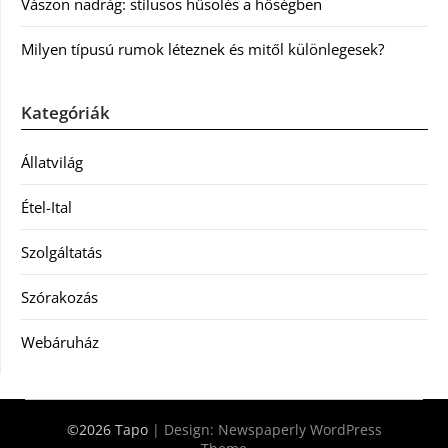
Vászon nadrág: stílusos hűsölés a hőségben
Milyen típusú rumok léteznek és mitől különlegesek?
Kategóriák
Állatvilág
Étel-Ital
Szolgáltatás
Szórakozás
Webáruház
©2026 Tapo
| Design:
Newspaperly WordPress