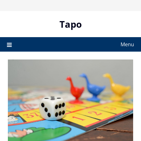
Skip
to
content
Tapo
Menu