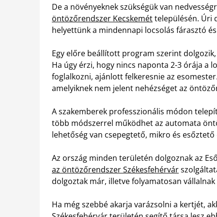
De a növényeknek szükségük van nedvességre
öntözőrendszer Kecskemét
településén. Úri 
helyettünk a mindennapi locsolás fárasztó és 
Egy előre beállított program szerint dolgozik
Ha úgy érzi, hogy nincs naponta 2-3 órája a 
foglalkozni, ajánlott felkeresnie az esomeste
amelyiknek nem jelent nehézséget az öntöz
A szakemberek professzionális módon telepít
több módszerrel működhet az automata öntö
lehetőség van csepegtető, mikro és esőztető
Az ország minden területén dolgoznak az Es
az öntözőrendszer Székesfehérvár
szolgáltat
dolgoztak már, illetve folyamatosan vállalnak
Ha még szebbé akarja varázsolni a kertjét, a
Székesfehérvár területén segítő társa lesz e