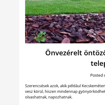
Önvezérelt öntöz
tel
Posted 
Szerencsések azok, akik például Kecskeméten 
vesz körül, hiszen mindennap gyönyörködhetn
olvashatnak, napozhatnak.