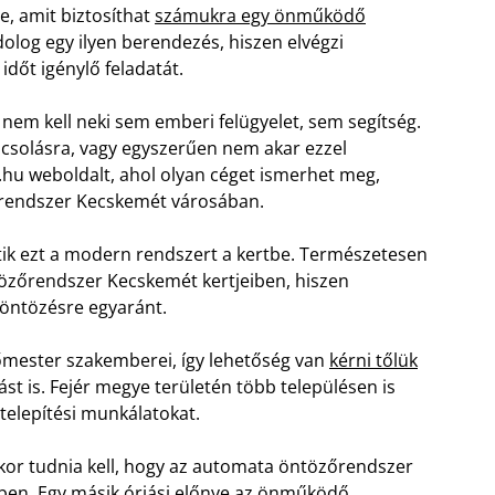
, amit biztosíthat
számukra egy önműködő
dolog egy ilyen berendezés, hiszen elvégzi
időt igénylő feladatát.
, nem kell neki sem emberi felügyelet, sem segítség.
locsolásra, vagy egyszerűen nem akar ezzel
r.hu weboldalt, ahol olyan céget ismerhet meg,
őrendszer Kecskemét városában.
ik ezt a modern rendszert a kertbe. Természetesen
zőrendszer Kecskemét kertjeiben, hiszen
 öntözésre egyaránt.
őmester szakemberei, így lehetőség van
kérni tőlük
ást is. Fejér megye területén több településen is
 telepítési munkálatokat.
kkor tudnia kell, hogy az automata öntözőrendszer
bben. Egy másik óriási előnye az önműködő