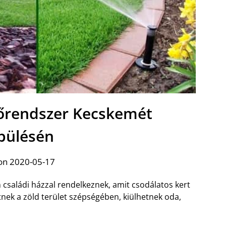
őrendszer Kecskemét
epülésén
on 2020-05-17
családi házzal rendelkeznek, amit csodálatos kert
ek a zöld terület szépségében, kiülhetnek oda,