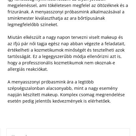
megjelenéssel, ami tökéletesen megfelel az öltözéknek és a
frizurának. A menyasszonyi próbasmink alkalmazásával a
sminkmester kiválaszthatja az ara bőrtípusának
legmegfelelőbb színeket.
Miután elkészült a nagy napon tervezni viselt makeup és
az ifjú pár női tagja egész nap abban végezte a feladatait,
értékelheti a kozmetikumok minőségét és tesztelheti azok
tartósságát. Ez a legegyszerűbb módja ellenőrizni azt is,
hogy a professzionális kozmetikumok nem okoznak-e
allergiás reakciókat.
A menyasszonyi próbasmink ára a legtöbb
szépségszalonban alacsonyabb, mint a nagy esemény
napján készített makeup. Komplex csomag megrendelése
esetén pedig jelentős kedvezmények is elérhetőek.
KERESÉS: