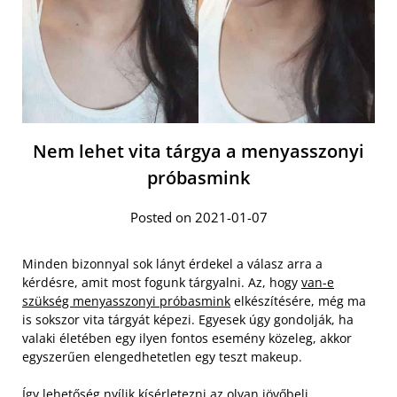
Nem lehet vita tárgya a menyasszonyi
próbasmink
Posted on 2021-01-07
Minden bizonnyal sok lányt érdekel a válasz arra a
kérdésre, amit most fogunk tárgyalni. Az, hogy
van-e
szükség menyasszonyi próbasmink
elkészítésére, még ma
is sokszor vita tárgyát képezi. Egyesek úgy gondolják, ha
valaki életében egy ilyen fontos esemény közeleg, akkor
egyszerűen elengedhetetlen egy teszt makeup.
Így lehetőség nyílik kísérletezni az olyan jövőbeli