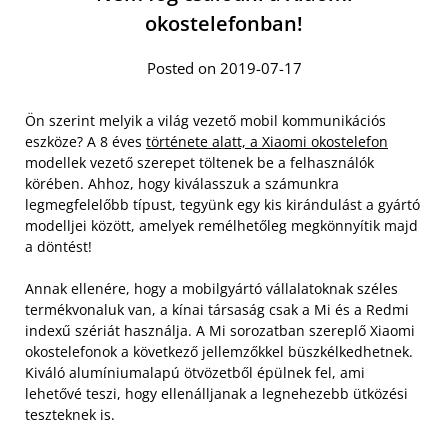
okostelefonban!
Posted on 2019-07-17
Ön szerint melyik a világ vezető mobil kommunikációs
eszköze? A 8 éves
története alatt, a Xiaomi okostelefon
modellek vezető szerepet töltenek be a felhasználók
körében. Ahhoz, hogy kiválasszuk a számunkra
legmegfelelőbb típust, tegyünk egy kis kirándulást a gyártó
modelljei között, amelyek remélhetőleg megkönnyítik majd
a döntést!
Annak ellenére, hogy a mobilgyártó vállalatoknak széles
termékvonaluk van, a kínai társaság csak a Mi és a Redmi
indexű szériát használja. A Mi sorozatban szereplő Xiaomi
okostelefonok a következő jellemzőkkel büszkélkedhetnek.
Kiváló alumíniumalapú ötvözetből épülnek fel, ami
lehetővé teszi, hogy ellenálljanak a legnehezebb ütközési
teszteknek is.