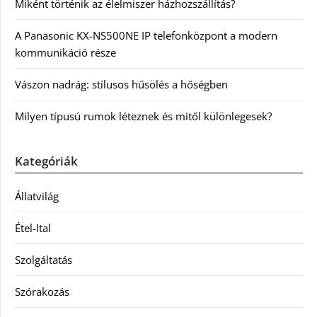
Miként történik az élelmiszer házhozszállítás?
A Panasonic KX-NS500NE IP telefonközpont a modern
kommunikáció része
Vászon nadrág: stílusos hűsölés a hőségben
Milyen típusú rumok léteznek és mitől különlegesek?
Kategóriák
Állatvilág
Étel-Ital
Szolgáltatás
Szórakozás