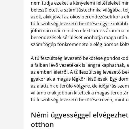
nem tudja ezeket a kényelemi feltételeket mind
beleszületett a számítástechnika világába, te
azok, akik jóval az okos berendezések kora elő
túlfeszültség levezető bekötése egyre inkább
jóformán már minden elektromos árammal mű
berendezések sérülését vonhatja maga után. A
számítógép tönkremenetele elég borsos költs
A túlfeszültség levezető bekötése gondoskodik
a falban lévő vezetékek is lángra kaphatnak, 
az emberi életről. A túlfeszültség levezető b
gyakoriak a magas légköri kisülések. Egy domb
az alattunk elterülő völgyre, de időjárás sz
villámoknak jobban kitettek a magas tereptárg
túlfeszültség levezető bekötése révén, mint 
Némi ügyességgel elvégezhet
otthon