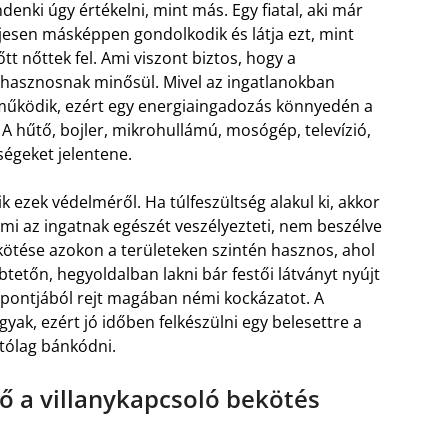
enki úgy értékelni, mint más. Egy fiatal, aki már
ljesen másképpen gondolkodik és látja ezt, mint
tt nőttek fel. Ami viszont biztos, hogy a
hasznosnak minősül. Mivel az ingatlanokban
ködik, ezért egy energiaingadozás könnyedén a
 hűtő, bojler, mikrohullámú, mosógép, televízió,
égeket jelentene.
 ezek védelméről. Ha túlfeszültség alakul ki, akkor
ami az ingatnak egészét veszélyezteti, nem beszélve
ekötése azokon a területeken szintén hasznos, ahol
tetőn, hegyoldalban lakni bár festői látványt nyújt
empontjából rejt magában némi kockázatot. A
yak, ezért jó időben felkészülni egy belesettre a
utólag bánkódni.
ő a villanykapcsoló bekötés