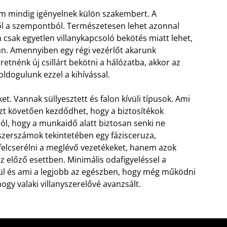
em mindig igényelnek külön szakembert. A
l a szempontból. Természetesen lehet azonnal
n csak egyetlen villanykapcsoló bekötés miatt lehet,
n. Amennyiben egy régi vezérlőt akarunk
retnénk új csillárt bekötni a hálózatba, akkor az
oldogulunk ezzel a kihívással.
ket. Vannak süllyesztett és falon kívüli típusok. Ami
azt követően kezdődhet, hogy a biztosítékok
l, hogy a munkaidő alatt biztosan senki ne
 szerszámok tekintetében egy fázisceruza,
elcserélni a meglévő vezetékeket, hanem azok
z előző esettben. Minimális odafigyeléssel a
szül és ami a legjobb az egészben, hogy még működni
 hogy valaki villanyszerelővé avanzsált.