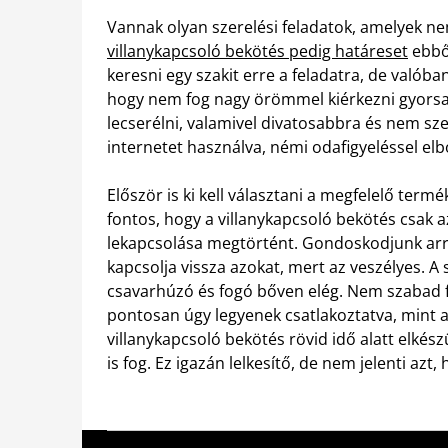
Vannak olyan szerelési feladatok, amelyek n
villanykapcsoló bekötés pedig határeset
ebbő
keresni egy szakit erre a feladatra, de valóba
hogy nem fog nagy örömmel kiérkezni gyorsa
lecserélni, valamivel divatosabbra és nem sze
internetet használva, némi odafigyeléssel elb
Először is ki kell választani a megfelelő termé
fontos, hogy a villanykapcsoló bekötés csak 
lekapcsolása megtörtént. Gondoskodjunk arró
kapcsolja vissza azokat, mert az veszélyes. A
csavarhúzó és fogó bőven elég. Nem szabad f
pontosan úgy legyenek csatlakoztatva, mint a
villanykapcsoló bekötés rövid idő alatt elké
is fog. Ez igazán lelkesítő, de nem jelenti azt,