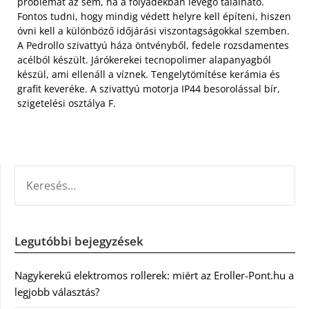
problémát az sem, ha a folyadékban levegő található.
Fontos tudni, hogy mindig védett helyre kell építeni, hiszen
óvni kell a különböző időjárási viszontagságokkal szemben.
A Pedrollo szivattyú háza öntvényből, fedele rozsdamentes
acélból készült. Járókerekei tecnopolimer alapanyagból
készül, ami ellenáll a víznek. Tengelytömítése kerámia és
grafit keveréke. A szivattyú motorja IP44 besorolással bír,
szigetelési osztálya F.
KERESÉS:
Legutóbbi bejegyzések
Nagykerekű elektromos rollerek: miért az Eroller-Pont.hu a
legjobb választás?