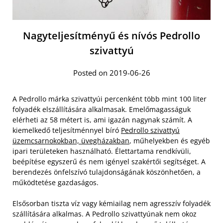
Nagyteljesítményű és nívós Pedrollo
szivattyú
Posted on 2019-06-26
A Pedrollo márka szivattyúi percenként több mint 100 liter
folyadék elszállítására alkalmasak. Emelőmagasságuk
elérheti az 58 métert is, ami igazán nagynak számít. A
kiemelkedő teljesítménnyel bíró
Pedrollo szivattyú
üzemcsarnokokban, üvegházakban
, műhelyekben és egyéb
ipari területeken használható. Élettartama rendkívüli,
beépítése egyszerű és nem igényel szakértői segítséget. A
berendezés önfelszívó tulajdonságának köszönhetően, a
működtetése gazdaságos.
Elsősorban tiszta víz vagy kémiailag nem agresszív folyadék
szállítására alkalmas. A Pedrollo szivattyúnak nem okoz