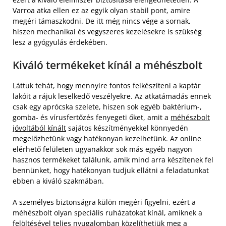
Varroa atka ellen ez az egyik olyan stabil pont, amire
megéri támaszkodni. De itt még nincs vége a sornak,
hiszen mechanikai és vegyszeres kezelésekre is szükség
lesz a gyógyulás érdekében.
Kiváló termékeket kínál a méhészbolt
Láttuk tehát, hogy mennyire fontos felkészíteni a kaptár
lakóit a rájuk leselkedő veszélyekre. Az atkatámadás ennek
csak egy aprócska szelete, hiszen sok egyéb baktérium-,
gomba- és vírusfertőzés fenyegeti őket, amit a
méhészbolt
jóvoltából kínált
sajátos készítményekkel könnyedén
megelőzhetünk vagy hatékonyan kezelhetünk. Az online
elérhető felületen ugyanakkor sok más egyéb nagyon
hasznos termékeket találunk, amik mind arra készítenek fel
bennünket, hogy hatékonyan tudjuk ellátni a feladatunkat
ebben a kiváló szakmában.
A személyes biztonságra külön megéri figyelni, ezért a
méhészbolt olyan speciális ruházatokat kínál, amiknek a
felöltésével teljes nyugalomban közelíthetjük meg a