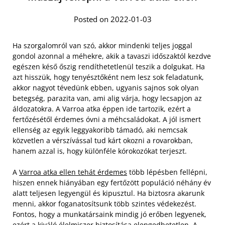
Posted on 2022-01-03
Ha szorgalomról van szó, akkor mindenki teljes joggal
gondol azonnal a méhekre, akik a tavaszi időszaktól kezdve
egészen késő őszig rendíthetetlenül teszik a dolgukat. Ha
azt hisszük, hogy tenyésztőként nem lesz sok feladatunk,
akkor nagyot tévedünk ebben, ugyanis sajnos sok olyan
betegség, parazita van, ami alig várja, hogy lecsapjon az
áldozatokra. A Varroa atka éppen ide tartozik, ezért a
fertőzésétől érdemes óvni a méhcsaládokat. A jól ismert
ellenség az egyik leggyakoribb támadó, aki nemcsak
közvetlen a vérszívással tud kárt okozni a rovarokban,
hanem azzal is, hogy különféle kórokozókat terjeszt.
A
Varroa atka ellen tehát érdemes
több lépésben fellépni,
hiszen ennek hiányában egy fertőzött populáció néhány év
alatt teljesen legyengül és kipusztul. Ha biztosra akarunk
menni, akkor foganatosítsunk több szintes védekezést.
Fontos, hogy a munkatársaink mindig jó erőben legyenek,
ezért a kiváló élelmiszer biztosítása elengedhetetlen. A