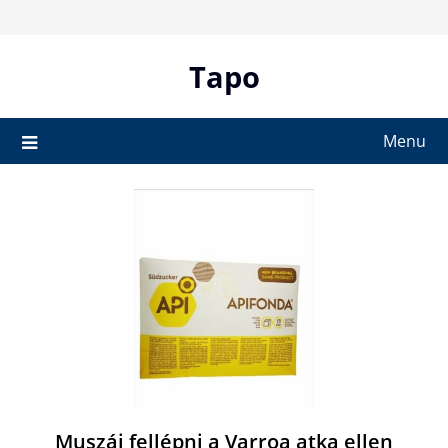
Skip
to
content
Tapo
Menu
Muszáj fellépni a Varroa atka ellen