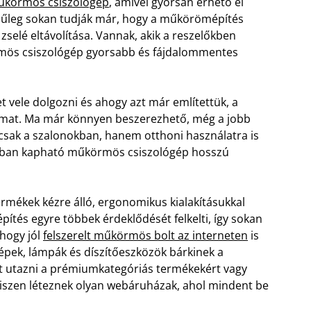
műkörmös csiszológép
, amivel gyorsan érhető el
ínűleg sokan tudják már, hogy a műkörömépítés
zselé eltávolítása. Vannak, akik a reszelőkben
örmös csiszológép gyorsabb és fájdalommentes
 vele dolgozni és ahogy azt már említettük, a
lmat. Ma már könnyen beszerezhető, még a jobb
sak a szalonokban, hanem otthoni használatra is
ban kapható műkörmös csiszológép hosszú
mékek kézre álló, ergonomikus kialakításukkal
tés egyre többek érdeklődését felkelti, így sokan
 hogy jól
felszerelt műkörmös bolt az interneten
is
gépek, lámpák és díszítőeszközök bárkinek a
et utazni a prémiumkategóriás termékekért vagy
iszen léteznek olyan webáruházak, ahol mindent be