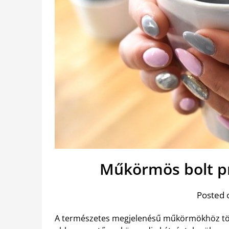
Műkörmös bolt p
Posted 
A természetes megjelenésű műkörmökhöz tökél