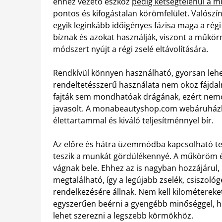
ehhez vezető eszköz
pedig kétségtelenül a 
pontos és kifogástalan körömfelület. Valósz
egyik leginkább időigényes fázisa maga a régi 
bíznak és azokat használják, viszont a műk
módszert nyújt a régi zselé eltávolítására.
Rendkívül könnyen használható, gyorsan lehet
rendeltetésszerű használata nem okoz fájda
fajták sem mondhatóak drágának, ezért nemc
javasolt. A monabeautyshop.com webáruház
élettartammal és kiváló teljesítménnyel bír.
Az előre és hátra üzemmódba kapcsolható ter
teszik a munkát gördülékennyé. A műköröm épí
vágnak bele. Ehhez az is nagyban hozzájárul,
megtalálható, így a legújabb zselék, csiszoló
rendelkezésére állnak. Nem kell kilométerek
egyszerűen beérni a gyengébb minőséggel, h
lehet szerezni a legszebb körmökhöz.