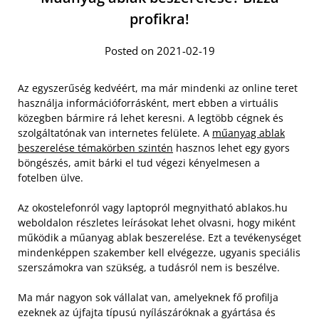
profikra!
Posted on 2021-02-19
Az egyszerűség kedvéért, ma már mindenki az online teret
használja információforrásként, mert ebben a virtuális
közegben bármire rá lehet keresni. A legtöbb cégnek és
szolgáltatónak van internetes felülete. A
műanyag ablak
beszerelése témakörben szintén
hasznos lehet egy gyors
böngészés, amit bárki el tud végezi kényelmesen a
fotelben ülve.
Az okostelefonról vagy laptopról megnyitható ablakos.hu
weboldalon részletes leírásokat lehet olvasni, hogy miként
működik a műanyag ablak beszerelése.
Ezt a tevékenységet
mindenképpen szakember kell elvégezze, ugyanis speciális
szerszámokra van szükség, a tudásról nem is beszélve.
Ma már nagyon sok vállalat van, amelyeknek fő profilja
ezeknek az újfajta típusú nyílászáróknak a gyártása és