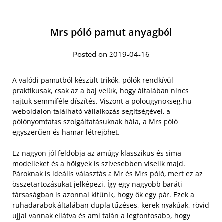
Mrs póló pamut anyagból
Posted on 2019-04-16
A valódi pamutból készült trikók, pólók rendkívül
praktikusak, csak az a baj velük, hogy általában nincs
rajtuk semmiféle díszítés. Viszont a polougynokseg.hu
weboldalon található vállalkozás segítségével, a
pólónyomtatás
szolgáltatásuknak hála, a Mrs póló
egyszerűen és hamar létrejöhet.
Ez nagyon jól feldobja az amúgy klasszikus és sima
modelleket és a hölgyek is szívesebben viselik majd.
Pároknak is ideális választás a Mr és Mrs póló, mert ez az
összetartozásukat jelképezi. Így egy nagyobb baráti
társaságban is azonnal kitűnik, hogy ők egy pár. Ezek a
ruhadarabok általában dupla tűzéses, kerek nyakúak, rövid
ujjal vannak ellátva és ami talán a legfontosabb, hogy