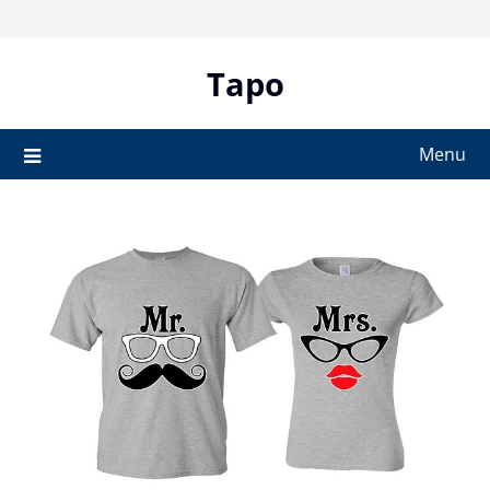
Skip
to
content
Tapo
Menu