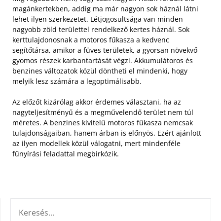
magánkertekben, addig ma már nagyon sok háznál látni
lehet ilyen szerkezetet. Létjogosultsága van minden
nagyobb zöld területtel rendelkező kertes háznál.
Sok
kerttulajdonosnak a motoros fűkasza a kedvenc
segítőtársa, amikor a füves területek, a gyorsan növekvő
gyomos részek karbantartását végzi. Akkumulátoros és
benzines változatok közül döntheti el mindenki, hogy
melyik lesz számára a legoptimálisabb.
Az előzőt kizárólag akkor érdemes választani, ha az
nagyteljesítményű és a megművelendő terület nem túl
méretes. A benzines kivitelű motoros fűkasza nemcsak
tulajdonságaiban, hanem árban is előnyös. Ezért ajánlott
az ilyen modellek közül válogatni, mert mindenféle
fűnyírási feladattal megbirkózik.
KERESÉS: