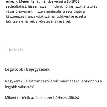
érkezik. Megéri tehát igénybe venni a SoftPOS
szolgáltatást, hiszen azzal mindenki jól jár, szolgáltató és
vásárló egyaránt, hiszen minimálisra szorítható a
készpénzes tranzakciók száma, csökkentve ezzel a
bűncselekmények elkövetésének esélyét.
KERESÉS:
Legutóbbi bejegyzések
Nagykerekű elektromos rollerek: miért az Eroller-Pont.hu a
legjobb választás?
Miként történik az élelmiszer házhozszállítás?