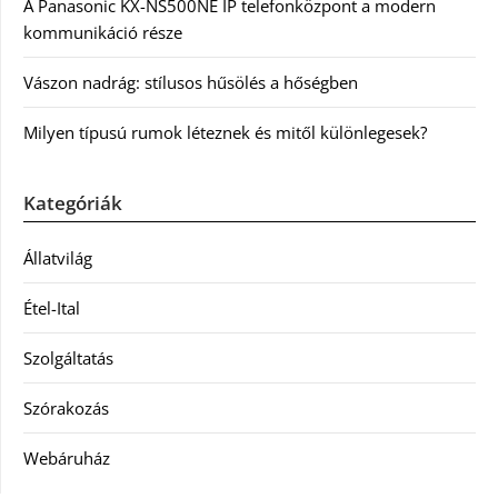
A Panasonic KX-NS500NE IP telefonközpont a modern
kommunikáció része
Vászon nadrág: stílusos hűsölés a hőségben
Milyen típusú rumok léteznek és mitől különlegesek?
Kategóriák
Állatvilág
Étel-Ital
Szolgáltatás
Szórakozás
Webáruház