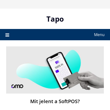
Skip
to
content
Tapo
Menu
Mit jelent a SoftPOS?