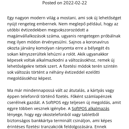
Posted on 2022-02-22
Egy nagyon modern világ a mostani, ami sok új lehetőséget
nyújt rengeteg embernek. Nem meglepő például, hogy az
utóbbi évtizedekben megsokszorozódott a
magánvállalkozások száma, ugyanis rengetegen próbálnak
meg ilyen módon érvényesülni. Sajnos a koronavírus
okozta járvány komolyan rányomta erre a bélyegét és
sokan kényszerültek lehúzni a rolót. Akik ugyanakkor
képesek voltak alkalmazkodni a változásokhoz, remek új
lehetőségekre tettek szert. A fizetési módok terén szintén
sok változás történt a néhány évtizeddel ezelőtti
megoldásokhoz képest.
Ma már mindennapossá vált az átutalás, a kártyás vagy
éppen telefonról történő fizetés. Főként számlapénzek
cserélnek gazdát. A SoftPOS egy teljesen új megoldás, amit
egyre többen vesznek igénybe. A
SoftPOS alkalmazás
lényege, hogy egy okostelefonból vagy tabletből
biztonságos bankkártya terminált csináljon, ami képes
érintéses fizetési tranzakciók feldolgozására. Ennek