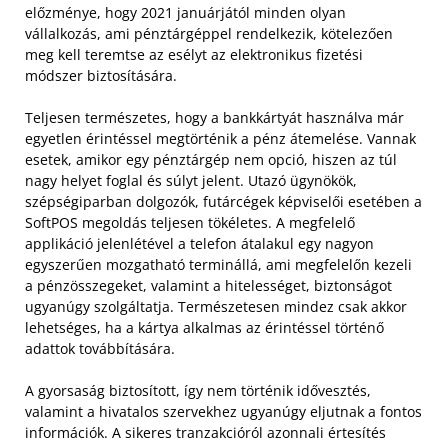
előzménye, hogy 2021 januárjától minden olyan
vállalkozás, ami pénztárgéppel rendelkezik, kötelezően
meg kell teremtse az esélyt az elektronikus fizetési
módszer biztosítására.
Teljesen természetes, hogy a bankkártyát használva már
egyetlen érintéssel megtörténik a pénz átemelése. Vannak
esetek, amikor egy pénztárgép nem opció, hiszen az túl
nagy helyet foglal és súlyt jelent. Utazó ügynökök,
szépségiparban dolgozók, futárcégek képviselői esetében a
SoftPOS megoldás teljesen tökéletes. A megfelelő
applikáció jelenlétével a telefon átalakul egy nagyon
egyszerűen mozgatható terminállá, ami megfelelőn kezeli
a pénzösszegeket, valamint a hitelességet, biztonságot
ugyanúgy szolgáltatja. Természetesen mindez csak akkor
lehetséges, ha a kártya alkalmas az érintéssel történő
adattok továbbítására.
A gyorsaság biztosított, így nem történik idővesztés,
valamint a hivatalos szervekhez ugyanúgy eljutnak a fontos
információk. A sikeres tranzakcióról azonnali értesítés