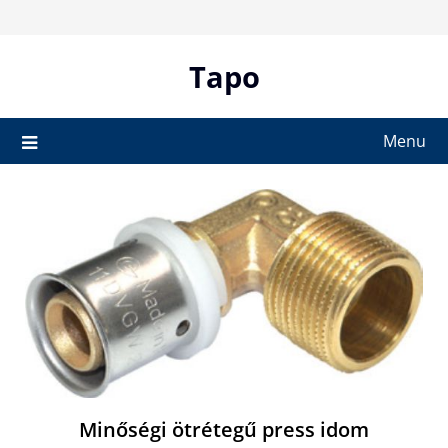
Skip
to
content
Tapo
Menu
Minőségi ötrétegű press idom