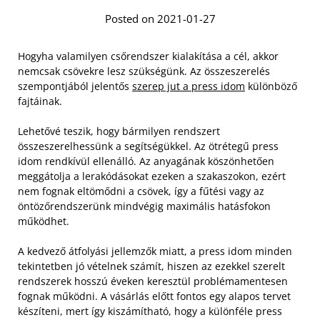
Posted on 2021-01-27
Hogyha valamilyen csőrendszer kialakítása a cél, akkor
nemcsak csövekre lesz szükségünk. Az összeszerelés
szempontjából jelentős
szerep jut a press idom
különböző
fajtáinak.
Lehetővé teszik, hogy bármilyen rendszert
összeszerelhessünk a segítségükkel. Az ötrétegű press
idom rendkívül ellenálló. Az anyagának köszönhetően
meggátolja a lerakódásokat ezeken a szakaszokon, ezért
nem fognak eltömődni a csövek, így a fűtési vagy az
öntözőrendszerünk mindvégig maximális hatásfokon
működhet.
A kedvező átfolyási jellemzők miatt, a press idom minden
tekintetben jó vételnek számít, hiszen az ezekkel szerelt
rendszerek hosszú éveken keresztül problémamentesen
fognak működni. A vásárlás előtt fontos egy alapos tervet
készíteni, mert így kiszámítható, hogy a különféle press