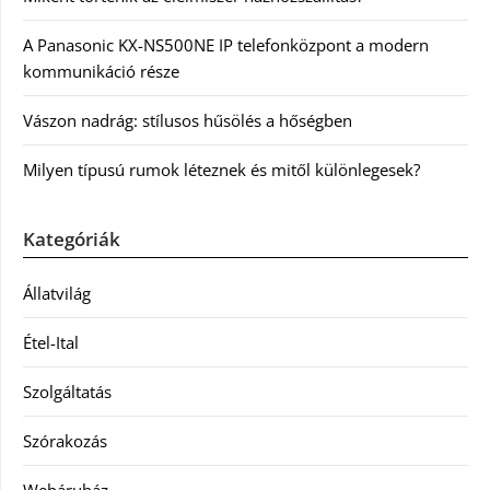
A Panasonic KX-NS500NE IP telefonközpont a modern
kommunikáció része
Vászon nadrág: stílusos hűsölés a hőségben
Milyen típusú rumok léteznek és mitől különlegesek?
Kategóriák
Állatvilág
Étel-Ital
Szolgáltatás
Szórakozás
Webáruház