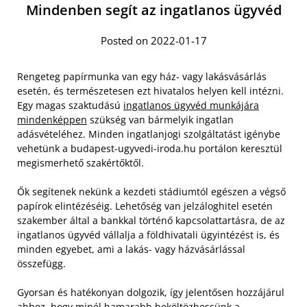
Mindenben segít az ingatlanos ügyvéd
Posted on 2022-01-17
Rengeteg papírmunka van egy ház- vagy lakásvásárlás
esetén, és természetesen ezt hivatalos helyen kell intézni.
Egy magas szaktudású
ingatlanos ügyvéd munkájára
mindenképpen
szükség van bármelyik ingatlan
adásvételéhez. Minden ingatlanjogi szolgáltatást igénybe
vehetünk a budapest-ugyvedi-iroda.hu portálon keresztül
megismerhető szakértőktől.
Ők segítenek nekünk a kezdeti stádiumtól egészen a végső
papírok elintézéséig. Lehetőség van jelzáloghitel esetén
szakember által a bankkal történő kapcsolattartásra, de az
ingatlanos ügyvéd vállalja a földhivatali ügyintézést is, és
minden egyebet, ami a lakás- vagy házvásárlással
összefügg.
Gyorsan és hatékonyan dolgozik, így jelentősen hozzájárul
ahhoz, hogy minél hamarabb beköltözhessünk a