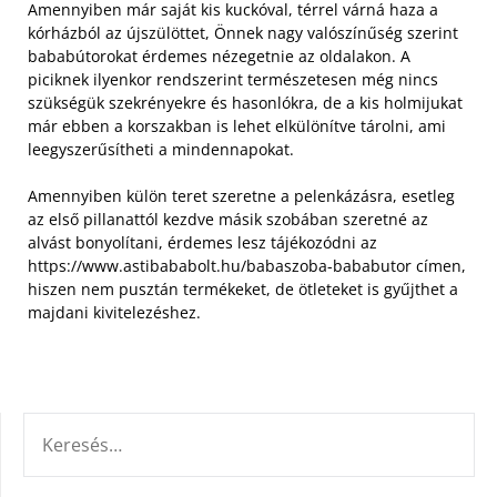
Amennyiben már saját kis kuckóval, térrel várná haza a
kórházból az újszülöttet, Önnek nagy valószínűség szerint
bababútorokat érdemes nézegetnie az oldalakon. A
piciknek ilyenkor rendszerint természetesen még nincs
szükségük szekrényekre és hasonlókra, de a kis holmijukat
már ebben a korszakban is lehet elkülönítve tárolni, ami
leegyszerűsítheti a mindennapokat.
Amennyiben külön teret szeretne a pelenkázásra, esetleg
az első pillanattól kezdve másik szobában szeretné az
alvást bonyolítani, érdemes lesz tájékozódni az
https://www.astibababolt.hu/babaszoba-bababutor címen,
hiszen nem pusztán termékeket, de ötleteket is gyűjthet a
majdani kivitelezéshez.
KERESÉS: