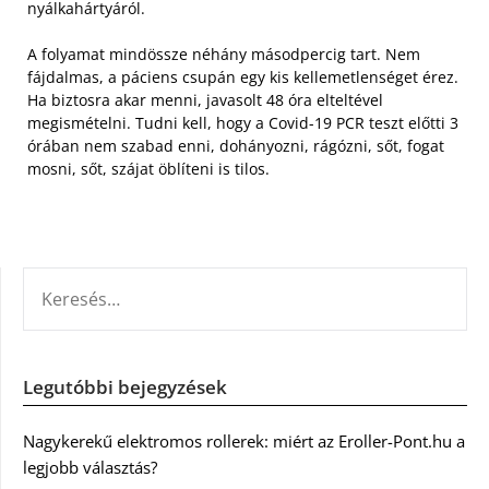
nyálkahártyáról.
A folyamat mindössze néhány másodpercig tart. Nem
fájdalmas, a páciens csupán egy kis kellemetlenséget érez.
Ha biztosra akar menni, javasolt 48 óra elteltével
megismételni. Tudni kell, hogy a Covid-19 PCR teszt előtti 3
órában nem szabad enni, dohányozni, rágózni, sőt, fogat
mosni, sőt, szájat öblíteni is tilos.
KERESÉS:
Legutóbbi bejegyzések
Nagykerekű elektromos rollerek: miért az Eroller-Pont.hu a
legjobb választás?