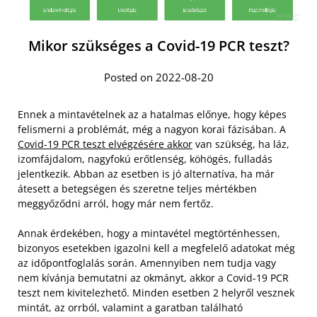
Mikor szükséges a Covid-19 PCR teszt?
Posted on 2022-08-20
Ennek a mintavételnek az a hatalmas előnye, hogy képes
felismerni a problémát, még a nagyon korai fázisában. A
Covid-19 PCR teszt elvégzésére akkor
van szükség, ha láz,
izomfájdalom, nagyfokú erőtlenség, köhögés, fulladás
jelentkezik. Abban az esetben is jó alternatíva, ha már
átesett a betegségen és szeretne teljes mértékben
meggyőződni arról, hogy már nem fertőz.
Annak érdekében, hogy a mintavétel megtörténhessen,
bizonyos esetekben igazolni kell a megfelelő adatokat még
az időpontfoglalás során. Amennyiben nem tudja vagy
nem kívánja bemutatni az okmányt, akkor a Covid-19 PCR
teszt nem kivitelezhető. Minden esetben 2 helyről vesznek
mintát, az orrból, valamint a garatban található