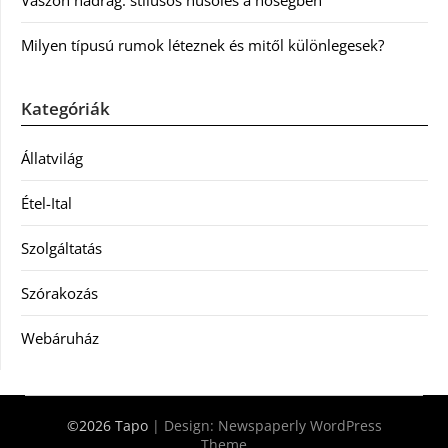
Vászon nadrág: stílusos hűsölés a hőségben
Milyen típusú rumok léteznek és mitől különlegesek?
Kategóriák
Állatvilág
Étel-Ital
Szolgáltatás
Szórakozás
Webáruház
©2026 Tapo
| Design:
Newspaperly WordPress
Theme