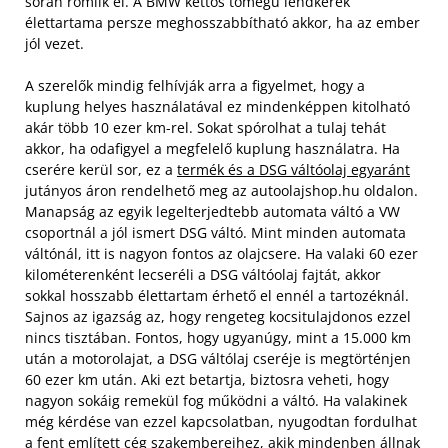
során romlik el. A BMW kettős tömegű lendkerék
élettartama persze meghosszabbítható akkor, ha az ember
jól vezet.
A szerelők mindig felhívják arra a figyelmet, hogy a
kuplung helyes használatával ez mindenképpen kitolható
akár több 10 ezer km-rel. Sokat spórolhat a tulaj tehát
akkor, ha odafigyel a megfelelő kuplung használatra. Ha
cserére kerül sor, ez a
termék és a DSG váltóolaj egyaránt
jutányos áron rendelhető meg az autoolajshop.hu oldalon.
Manapság az egyik legelterjedtebb automata váltó a VW
csoportnál a jól ismert DSG váltó. Mint minden automata
váltónál, itt is nagyon fontos az olajcsere. Ha valaki 60 ezer
kilométerenként lecseréli a DSG váltóolaj fajtát, akkor
sokkal hosszabb élettartam érhető el ennél a tartozéknál.
Sajnos az igazság az, hogy rengeteg kocsitulajdonos ezzel
nincs tisztában. Fontos, hogy ugyanúgy, mint a 15.000 km
után a motorolajat, a DSG váltólaj cseréje is megtörténjen
60 ezer km után. Aki ezt betartja, biztosra veheti, hogy
nagyon sokáig remekül fog működni a váltó. Ha valakinek
még kérdése van ezzel kapcsolatban, nyugodtan fordulhat
a fent említett cég szakembereihez, akik mindenben állnak