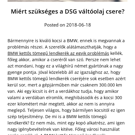
Miért szükséges a DSG váltóolaj csere?
Posted on 2018-06-18
Bármennyire is kiváló kocsi a BMW, ennek is megvannak a
problémás részei. A szerelők alátámaszthatják, hogy a
BMW kettős tömegű lendkerék az egyik problémás
kellék,
főleg akkor, amikor a cseréről van szó. Persze nem lehet
azt mondani, hogy ez a világhírű német gyártónak a nagy
gyenge pontja. Jóval közelebb áll az igazsághoz az, hogy
BMW kettős tömegű lendkerék cseréjére sok esetben azért
kerül sor, mert a gépjárműben már csaknem 300.000 km
van. Aki egy kicsit is ért a verdákhoz tudja, hogy amikor
valami a verdában elromlik, meghibásodik és a kocsi 300
ezer kilométert már megtett, akkor az nem is annyira
meglepő. Teljesen világos, hogy bármilyen kocsitól ez igen
szép teljesítmény. De mi is a BMW kettős tömegű
lendkerék? Ez nem más, mint egy kopó alkatrész, ami igen
nagy igénybevételnek van kitéve. Főleg városi használat