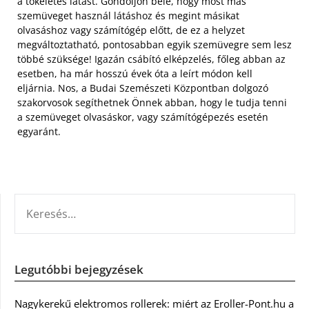
a tökéletes látást. Gondoljon bele, hogy most más
szemüveget használ látáshoz és megint másikat
olvasáshoz vagy számítógép előtt, de ez a helyzet
megváltoztatható, pontosabban egyik szemüvegre sem lesz
többé szüksége! Igazán csábító elképzelés, főleg abban az
esetben, ha már hosszú évek óta a leírt módon kell
eljárnia. Nos, a Budai Szemészeti Központban dolgozó
szakorvosok segíthetnek Önnek abban, hogy le tudja tenni
a szemüveget olvasáskor, vagy számítógépezés esetén
egyaránt.
KERESÉS:
Legutóbbi bejegyzések
Nagykerekű elektromos rollerek: miért az Eroller-Pont.hu a