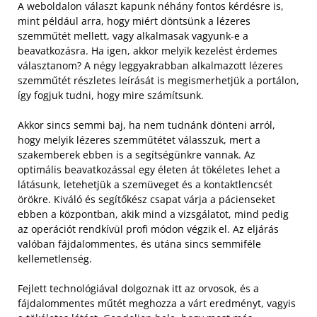
A weboldalon választ kapunk néhány fontos kérdésre is,
mint például arra, hogy miért döntsünk a lézeres
szemműtét mellett, vagy alkalmasak vagyunk-e a
beavatkozásra. Ha igen, akkor melyik kezelést érdemes
választanom? A négy leggyakrabban alkalmazott lézeres
szemműtét részletes leírását is megismerhetjük a portálon,
így fogjuk tudni, hogy mire számítsunk.
Akkor sincs semmi baj, ha nem tudnánk dönteni arról,
hogy melyik lézeres szemműtétet válasszuk, mert a
szakemberek ebben is a segítségünkre vannak. Az
optimális beavatkozással egy életen át tökéletes lehet a
látásunk, letehetjük a szemüveget és a kontaktlencsét
örökre. Kiváló és segítőkész csapat várja a pácienseket
ebben a központban, akik mind a vizsgálatot, mind pedig
az operációt rendkívül profi módon végzik el. Az eljárás
valóban fájdalommentes, és utána sincs semmiféle
kellemetlenség.
Fejlett technológiával dolgoznak itt az orvosok, és a
fájdalommentes műtét meghozza a várt eredményt, vagyis