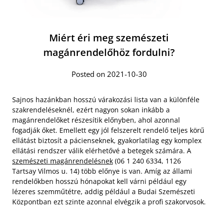
Miért éri meg szemészeti
magánrendelőhöz fordulni?
Posted on 2021-10-30
Sajnos hazánkban hosszú várakozási lista van a különféle
szakrendeléseknél, ezért nagyon sokan inkább a
magánrendelőket részesítik előnyben, ahol azonnal
fogadják őket. Emellett egy jól felszerelt rendelő teljes körű
ellátást biztosít a pácienseknek, gyakorlatilag egy komplex
ellátási rendszer válik elérhetővé a betegek számára. A
szemészeti magánrendelésnek
(06 1 240 6334, 1126
Tartsay Vilmos u. 14) több előnye is van. Amíg az állami
rendelőkben hosszú hónapokat kell várni például egy
lézeres szemműtétre, addig például a Budai Szemészeti
Központban ezt szinte azonnal elvégzik a profi szakorvosok.