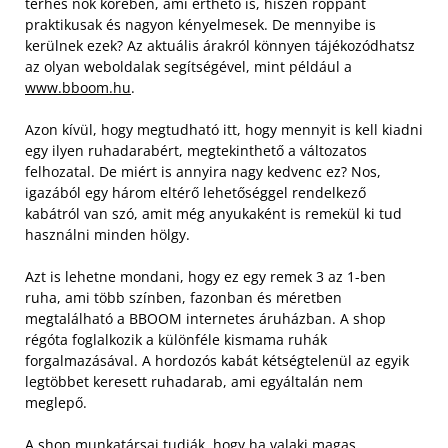
terhes nők körében, ami érthető is, hiszen roppant
praktikusak és nagyon kényelmesek. De mennyibe is
kerülnek ezek? Az aktuális árakról könnyen tájékozódhatsz
az olyan weboldalak segítségével, mint például a
www.bboom.hu
.
Azon kívül, hogy megtudható itt, hogy mennyit is kell kiadni
egy ilyen ruhadarabért, megtekinthető a változatos
felhozatal. De miért is annyira nagy kedvenc ez? Nos,
igazából egy három eltérő lehetőséggel rendelkező
kabátról van szó, amit még anyukaként is remekül ki tud
használni minden hölgy.
Azt is lehetne mondani, hogy ez egy remek 3 az 1-ben
ruha, ami több színben, fazonban és méretben
megtalálható a BBOOM internetes áruházban. A shop
régóta foglalkozik a különféle kismama ruhák
forgalmazásával. A hordozós kabát kétségtelenül az egyik
legtöbbet keresett ruhadarab, ami egyáltalán nem
meglepő.
A shop munkatársai tudják, hogy ha valaki magas