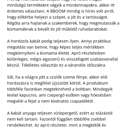
minőségű termékekre vágyik a mindennapokra, akkor itt
érdemes választani. A BBOOM mindig is híres volt arról,
hogy előtérbe helyezi a szépet, a jót és a tartósságot.
Régóta arra hajtanak a szakemberek, hogy megmutassák a
kismamáknak a bevált és jól működő ruhadarabokat.
A hordozós kabát pedig teljesen ilyen. Annyi praktikus
megoldás van benne, hogy képes teljes mértékben
megkönnyíteni a kismama életét. Apró részleteiben
különleges, mégis egyszerű és visszafogott szabásvonallal
készül. Tökéletes választás ez a várandós időszakra.
Sőt, ha a világra jött a szülők szeme fénye, akkor elöl
hordozásra is megfelel újszülött kórtól. A produktum
többféle fazonban megtekinthető a boltban. Mindegyik
kivitel kapucnis, ami csepergő esőben vagy hóesésben
megvédi a fejet a nem kívánatos csapadéktól.
A kabát anyaga teljesen vízlepergető, ezért az elázástól
nem kell tartani. Fazontól függően többféle zsebbel
rendelkezhet. Az apró részletei, mint a megkötők és