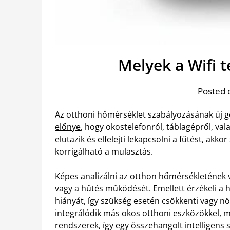
Melyek a Wifi 
Posted 
Az otthoni hőmérséklet szabályozásának új ge
előnye
, hogy okostelefonról, táblagépről, val
elutazik és elfelejti lekapcsolni a fűtést, a
korrigálható a mulasztás.
Képes analizálni az otthon hőmérsékletének vá
vagy a hűtés működését. Emellett érzékeli a 
hiányát, így szükség esetén csökkenti vagy nö
integrálódik más okos otthoni eszközökkel, min
rendszerek, így egy összehangolt intelligens 