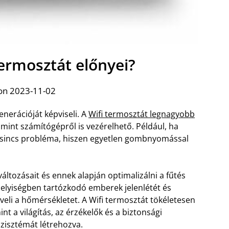
termosztát előnyei?
on 2023-11-02
nerációját képviseli. A
Wifi termosztát legnagyobb
amint számítógépről is vezérelhető. Például, ha
kkor sincs probléma, hiszen egyetlen gombnyomással
ltozásait és ennek alapján optimalizálni a fűtés
helyiségben tartózkodó emberek jelenlétét és
veli a hőmérsékletet. A Wifi termosztát tökéletesen
t a világítás, az érzékelők és a biztonsági
szisztémát létrehozva.