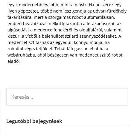
egyik modernebb és jobb, mint a másik. Ha beszerez egy
ilyen gépezetet, többé nem lesz gondja az udvari fürdőhely
takarítására, mert a szorgalmas robot automatikusan,
emberi beavatkozás nélkül kitakarítja a lerakódásokat, az
algásodást a medence fenekéről és oldalfaláról, valamint
kiszűri a vízből a belehullott szilárd szennyeződéseket. A
medencetisztításnak az egyedüli könnyű módja, ha
robottal végeztetjük el. Tehát látogasson el abba a
webáruházba, ahol bőségesen van medencetisztító robot
eladó!
KERESÉS:
Legutóbbi bejegyzések