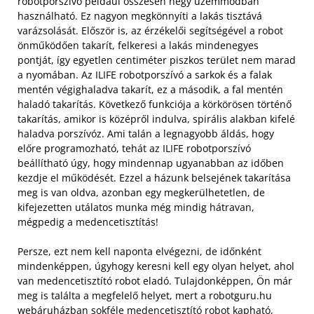
robotporszívó például összesen négy üzemmódban
használható. Ez nagyon megkönnyíti a lakás tisztává
varázsolását. Először is, az érzékelői segítségével a robot
önműködően takarít, felkeresi a lakás mindenegyes
pontját, így egyetlen centiméter piszkos terület nem marad
a nyomában. Az ILIFE robotporszívó a sarkok és a falak
mentén végighaladva takarít, ez a második, a fal mentén
haladó takarítás. Következő funkciója a körkörösen történő
takarítás, amikor is középről indulva, spirális alakban kifelé
haladva porszívóz. Ami talán a legnagyobb áldás, hogy
előre programozható, tehát az ILIFE robotporszívó
beállítható úgy, hogy mindennap ugyanabban az időben
kezdje el működését. Ezzel a házunk belsejének takarítása
meg is van oldva, azonban egy megkerülhetetlen, de
kifejezetten utálatos munka még mindig hátravan,
mégpedig a medencetisztítás!
Persze, ezt nem kell naponta elvégezni, de időnként
mindenképpen, úgyhogy keresni kell egy olyan helyet, ahol
van medencetisztító robot eladó. Tulajdonképpen, Ön már
meg is találta a megfelelő helyet, mert a robotguru.hu
webáruházban sokféle medencetisztító robot kapható,