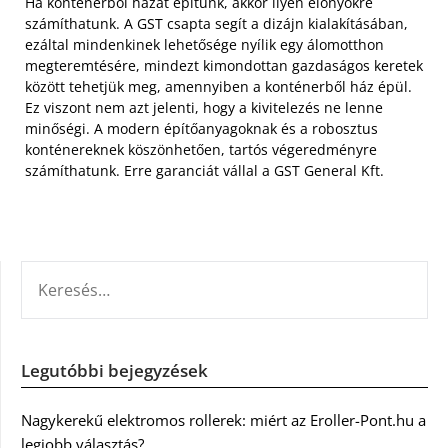
Ha konténerből házat építünk, akkor ilyen előnyökre
számíthatunk. A GST csapta segít a dizájn kialakításában,
ezáltal mindenkinek lehetősége nyílik egy álomotthon
megteremtésére, mindezt kimondottan gazdaságos keretek
között tehetjük meg, amennyiben a konténerből ház épül.
Ez viszont nem azt jelenti, hogy a kivitelezés ne lenne
minőségi. A modern építőanyagoknak és a robosztus
konténereknek köszönhetően, tartós végeredményre
számíthatunk. Erre garanciát vállal a GST General Kft.
KERESÉS:
Legutóbbi bejegyzések
Nagykerekű elektromos rollerek: miért az Eroller-Pont.hu a
legjobb választás?