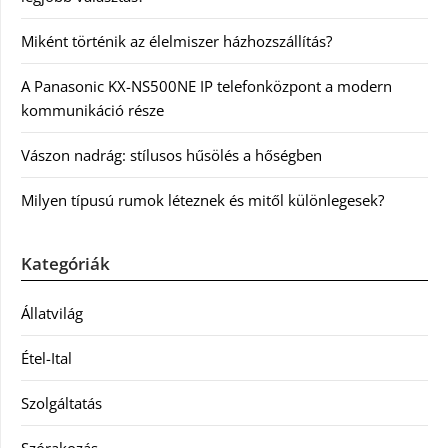
Miként történik az élelmiszer házhozszállítás?
A Panasonic KX-NS500NE IP telefonközpont a modern
kommunikáció része
Vászon nadrág: stílusos hűsölés a hőségben
Milyen típusú rumok léteznek és mitől különlegesek?
Kategóriák
Állatvilág
Étel-Ital
Szolgáltatás
Szórakozás