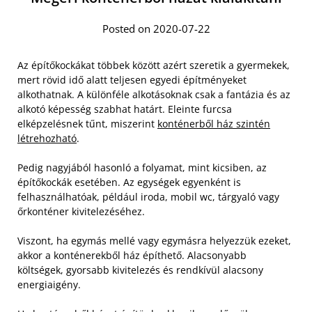
Posted on 2020-07-22
Az építőkockákat többek között azért szeretik a gyermekek,
mert rövid idő alatt teljesen egyedi építményeket
alkothatnak. A különféle alkotásoknak csak a fantázia és az
alkotó képesség szabhat határt. Eleinte furcsa
elképzelésnek tűnt, miszerint
konténerből ház szintén
létrehozható
.
Pedig nagyjából hasonló a folyamat, mint kicsiben, az
építőkockák esetében. Az egységek egyenként is
felhasználhatóak, például iroda, mobil wc, tárgyaló vagy
őrkonténer kivitelezéséhez.
Viszont, ha egymás mellé vagy egymásra helyezzük ezeket,
akkor a konténerekből ház építhető. Alacsonyabb
költségek, gyorsabb kivitelezés és rendkívül alacsony
energiaigény.