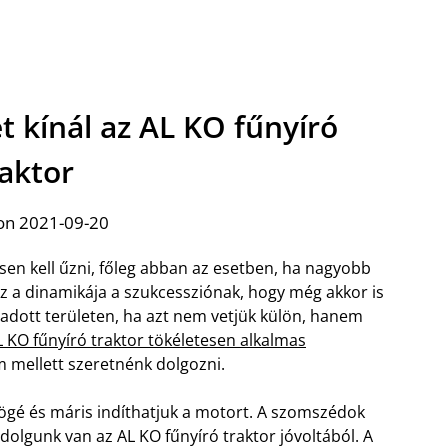
 kínál az AL KO fűnyíró
raktor
on 2021-09-20
sen kell űzni, főleg abban az esetben, ha nagyobb
z a dinamikája a szukcessziónak, hogy még akkor is
 adott területen, ha azt nem vetjük külön, hanem
L KO fűnyíró traktor tökéletesen alkalmas
m mellett szeretnénk dolgozni.
ögé és máris indíthatjuk a motort. A szomszédok
 dolgunk van az AL KO fűnyíró traktor jóvoltából. A