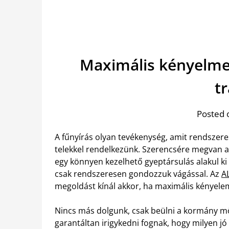
Maximális kényelmet
t
Posted 
A fűnyírás olyan tevékenység, amit rendszere
telekkel rendelkezünk. Szerencsére megvan a
egy könnyen kezelhető gyeptársulás alakul ki
csak rendszeresen gondozzuk vágással. Az
A
megoldást kínál akkor, ha maximális kényele
Nincs más dolgunk, csak beülni a kormány m
garantáltan irigykedni fognak, hogy milyen jó