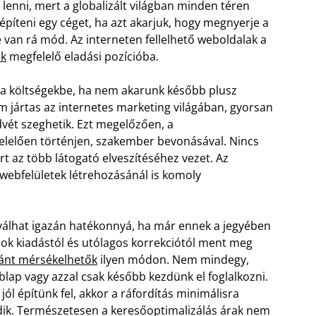
enni, mert a globalizált világban minden téren
építeni egy céget, ha azt akarjuk, hogy megnyerje a
 van rá mód. Az interneten fellelhető weboldalak a
ek
megfelelő eladási pozícióba.
i a költségekbe, ha nem akarunk később plusz
em jártas az internetes marketing világában, gyorsan
vét szeghetik. Ezt megelőzően, a
elelően történjen, szakember bevonásával. Nincs
t az több látogató elveszítéséhez vezet. Az
webfelületek létrehozásánál is komoly
 válhat igazán hatékonnyá, ha már ennek a jegyében
sok kiadástól és utólagos korrekciótól ment meg
ránt mérsékelhetők
ilyen módon. Nem mindegy,
eblap vagy azzal csak később kezdünk el foglalkozni.
ól építünk fel, akkor a ráfordítás minimálisra
dik. Természetesen a keresőoptimalizálás árak nem