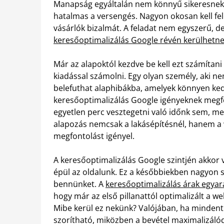
Manapság egyáltalán nem könnyű sikeresnek l
hatalmas a versengés. Nagyon okosan kell fel
vásárlók bizalmát. A feladat nem egyszerű, de
keresőoptimalizálás Google révén kerülhetn
Már az alapoktól kezdve be kell ezt számítan
kiadással számolni. Egy olyan személy, aki n
belefuthat alaphibákba, amelyek könnyen ked
keresőoptimalizálás Google igényeknek megf
egyetlen perc vesztegetni való időnk sem, mer
alapozás nemcsak a lakásépítésnél, hanem a 
megfontolást igényel.
A keresőoptimalizálás Google szintjén akkor
épül az oldalunk. Ez a későbbiekben nagyon 
bennünket. A
keresőoptimalizálás árak egya
hogy már az első pillanattól optimalizált a w
Mibe kerül ez nekünk? Valójában, ha mindent j
szorítható, miközben a bevétel maximalizáló