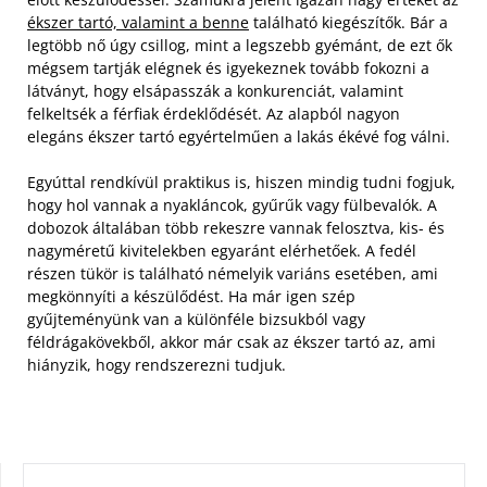
ékszer tartó, valamint a benne
található kiegészítők. Bár a
legtöbb nő úgy csillog, mint a legszebb gyémánt, de ezt ők
mégsem tartják elégnek és igyekeznek tovább fokozni a
látványt, hogy elsápasszák a konkurenciát, valamint
felkeltsék a férfiak érdeklődését. Az alapból nagyon
elegáns ékszer tartó egyértelműen a lakás ékévé fog válni.
Egyúttal rendkívül praktikus is, hiszen mindig tudni fogjuk,
hogy hol vannak a nyakláncok, gyűrűk vagy fülbevalók. A
dobozok általában több rekeszre vannak felosztva, kis- és
nagyméretű kivitelekben egyaránt elérhetőek. A fedél
részen tükör is található némelyik variáns esetében, ami
megkönnyíti a készülődést. Ha már igen szép
gyűjteményünk van a különféle bizsukból vagy
féldrágakövekből, akkor már csak az ékszer tartó az, ami
hiányzik, hogy rendszerezni tudjuk.
KERESÉS: