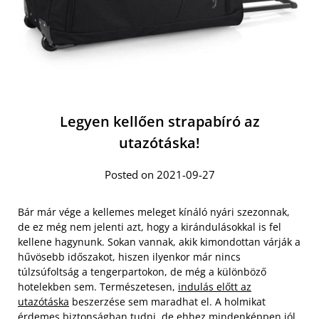
Legyen kellően strapabíró az
utazótáska!
Posted on 2021-09-27
Bár már vége a kellemes meleget kínáló nyári szezonnak,
de ez még nem jelenti azt, hogy a kirándulásokkal is fel
kellene hagynunk. Sokan vannak, akik kimondottan várják a
hűvösebb időszakot, hiszen ilyenkor már nincs
túlzsúfoltság a tengerpartokon, de még a különböző
hotelekben sem. Természetesen,
indulás előtt az
utazótáska
beszerzése sem maradhat el. A holmikat
érdemes biztonságban tudni, de ehhez mindenképpen jól