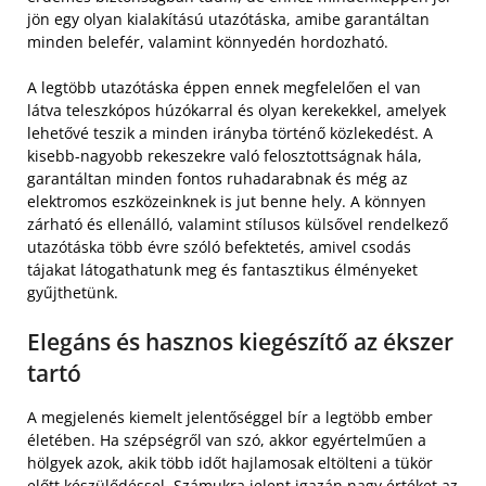
jön egy olyan kialakítású utazótáska, amibe garantáltan
minden belefér, valamint könnyedén hordozható.
A legtöbb utazótáska éppen ennek megfelelően el van
látva teleszkópos húzókarral és olyan kerekekkel, amelyek
lehetővé teszik a minden irányba történő közlekedést. A
kisebb-nagyobb rekeszekre való felosztottságnak hála,
garantáltan minden fontos ruhadarabnak és még az
elektromos eszközeinknek is jut benne hely. A könnyen
zárható és ellenálló, valamint stílusos külsővel rendelkező
utazótáska több évre szóló befektetés, amivel csodás
tájakat látogathatunk meg és fantasztikus élményeket
gyűjthetünk.
Elegáns és hasznos kiegészítő az ékszer
tartó
A megjelenés kiemelt jelentőséggel bír a legtöbb ember
életében. Ha szépségről van szó, akkor egyértelműen a
hölgyek azok, akik több időt hajlamosak eltölteni a tükör
előtt készülődéssel. Számukra jelent igazán nagy értéket az